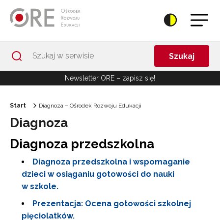
Przejdź do Nawigacji
Przejdź do stopki
Przejdź do treści artykułu
Szukaj
Newsletter ORE – zapisz się!
Start
Diagnoza – Ośrodek Rozwoju Edukacji
Diagnoza
Diagnoza przedszkolna
Diagnoza przedszkolna i wspomaganie
dzieci w osiąganiu gotowości do nauki
w szkole.
Prezentacja: Ocena gotowości szkolnej
pięciolatków.