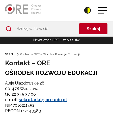
Przejdź do Nawigacji
Przejdź do stopki
Przejdź do treści artykułu
Szukaj
Newsletter ORE – zapisz się!
Start
Kontakt – ORE – Ośrodek Rozwoju Edukacji
Kontakt – ORE
OŚRODEK ROZWOJU EDUKACJI
Aleje Ujazdowskie 28
00-478 Warszawa
tel. 22 345 37 00
e-mail:
sekretariat@ore.edu.pl
NIP 7010211452
REGON 142143583