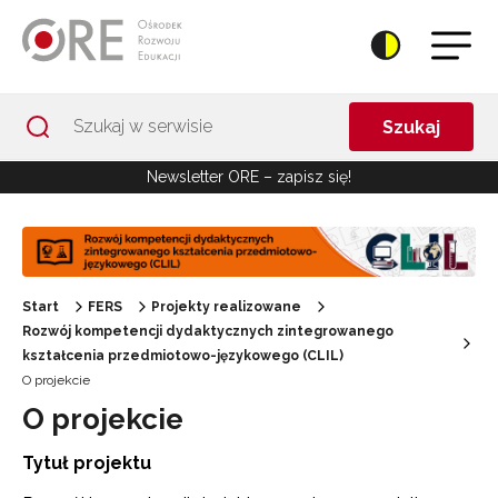
Przejdź do Nawigacji
Przejdź do stopki
Przejdź do treści artykułu
Szukaj
Newsletter ORE – zapisz się!
Start
FERS
Projekty realizowane
Rozwój kompetencji dydaktycznych zintegrowanego
kształcenia przedmiotowo-językowego (CLIL)
O projekcie
O projekcie
Tytuł projektu