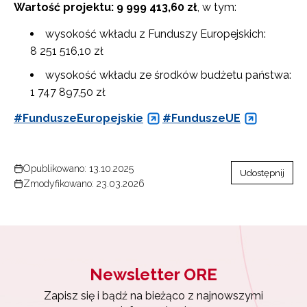
Wartość projektu: 9 999 413,60 zł
, w tym:
wysokość wkładu z Funduszy Europejskich:
8 251 516,10 zł
wysokość wkładu ze środków budżetu państwa:
1 747 897,50 zł
#FunduszeEuropejskie
#FunduszeUE
Newsletter ORE
Zapisz się i bądź na bieżąco z najnowszymi
Opublikowano: 13.10.2025
informacjami
Udostępnij
Zmodyfikowano: 23.03.2026
o szkoleniach i programach.
Adres e-mail:
Wyrażam zgodę na przetwarzanie moich danych
Newsletter ORE
osobowych przez ORE w celach marketingowych.
Zapisz się i bądź na bieżąco z najnowszymi