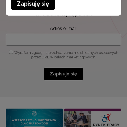
Zapisz się i bądź na bieżąco z najnowszymi
Zapisuję się
informacjami
o szkoleniach i programach.
Adres e-mail:
Wyrażam zgodę na przetwarzanie moich danych osobowych
przez ORE w celach marketingowych.
Zapisuję się