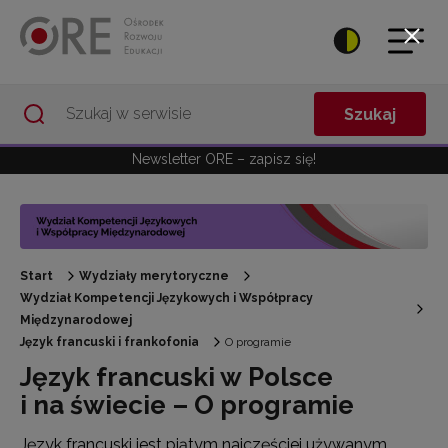
Przejdź do Nawigacji
Przejdź do stopki
Przejdź do treści artykułu
Szukaj
Newsletter ORE – zapisz się!
Start
Wydziały merytoryczne
Wydział Kompetencji Językowych i Współpracy
Międzynarodowej
Język francuski i frankofonia
O programie
Język francuski w Polsce
i na świecie – O programie
Język francuski jest piątym najczęściej używanym