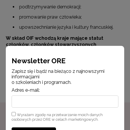
podtrzymywanie demokracji;
promowanie praw człowieka;
upowszechnianie języka i kultury francuskiej.
W skład OIF wchodzą kraje mające statut
członków, członków stowarzyszonych
i obserwatorów (Polska ma status kraju
obserwatora od 1997 roku).
Newsletter ORE
Zapisz się i bądź na bieżąco z najnowszymi
informacjami
Opublikowano: 11.02.2025
Udostępnij
o szkoleniach i programach.
Zmodyfikowano: 10.06.2026
Adres e-mail:
Wyrażam zgodę na przetwarzanie moich danych
osobowych przez ORE w celach marketingowych.
Newsletter ORE