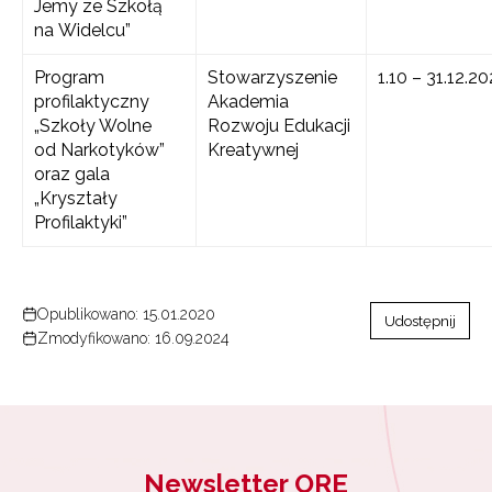
Jemy ze Szkołą
na Widelcu”
Program
Stowarzyszenie
1.10 – 31.12.2
profilaktyczny
Akademia
„Szkoły Wolne
Rozwoju Edukacji
od Narkotyków”
Kreatywnej
oraz gala
„Kryształy
Newsletter ORE
Profilaktyki”
Zapisz się i bądź na bieżąco z najnowszymi
informacjami
o szkoleniach i programach.
Opublikowano: 15.01.2020
Adres e-mail:
Udostępnij
Zmodyfikowano: 16.09.2024
Wyrażam zgodę na przetwarzanie moich danych osobowych
przez ORE w celach marketingowych.
Newsletter ORE
Zapisuję się