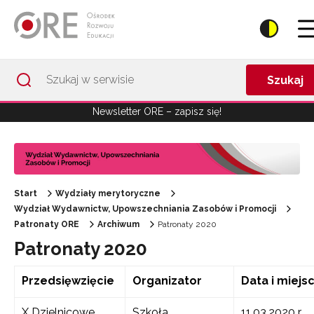
Przejdź do Nawigacji
Przejdź do stopki
Przejdź do treści artykułu
Szukaj
Newsletter ORE – zapisz się!
Start
Wydziały merytoryczne
Wydział Wydawnictw, Upowszechniania Zasobów i Promocji
Patronaty ORE
Archiwum
Patronaty 2020
Patronaty 2020
Przedsięwzięcie
Organizator
Data i miejs
X Dzielnicowe
Szkoła
11.03.2020 r.