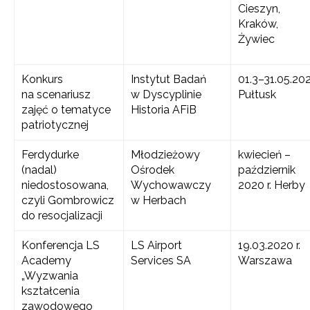
Cieszyn,
Kraków,
Żywiec
Konkurs
Instytut Badań
01.3–31.05.202
na scenariusz
w Dyscyplinie
Pułtusk
zajęć o tematyce
Historia AFiB
patriotycznej
Ferdydurke
Młodzieżowy
kwiecień –
(nadal)
Ośrodek
październik
niedostosowana,
Wychowawczy
2020 r. Herby
czyli Gombrowicz
w Herbach
do resocjalizacji
Konferencja LS
LS Airport
19.03.2020 r.
Academy
Services SA
Warszawa
„Wyzwania
kształcenia
zawodowego