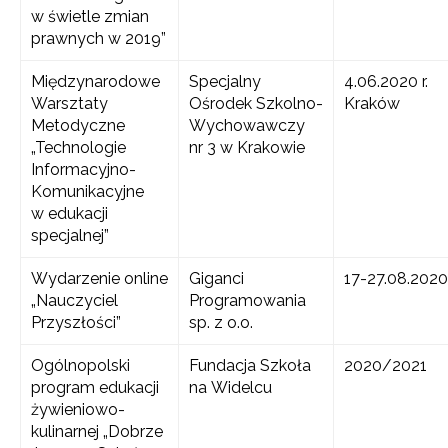
w świetle zmian
prawnych w 2019”
Międzynarodowe
Specjalny
4.06.2020 r.
Warsztaty
Ośrodek Szkolno-
Kraków
Metodyczne
Wychowawczy
„Technologie
nr 3 w Krakowie
Informacyjno-
Komunikacyjne
w edukacji
specjalnej”
Wydarzenie online
Giganci
17-27.08.2020
„Nauczyciel
Programowania
Przyszłości”
sp. z o.o.
Ogólnopolski
Fundacja Szkoła
2020/2021
program edukacji
na Widelcu
żywieniowo-
kulinarnej „Dobrze