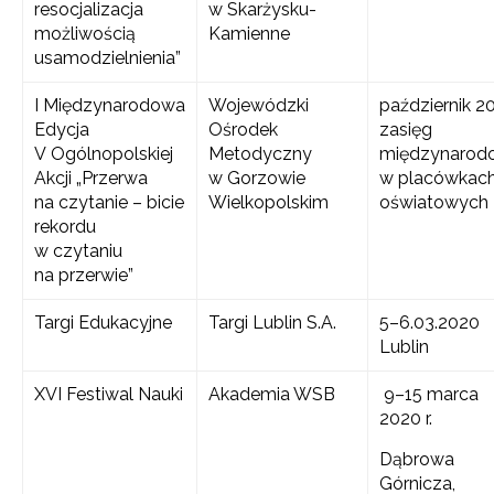
resocjalizacja
w Skarżysku-
możliwością
Kamienne
usamodzielnienia”
I Międzynarodowa
Wojewódzki
październik 2
Edycja
Ośrodek
zasięg
V Ogólnopolskiej
Metodyczny
międzynarod
Akcji „Przerwa
w Gorzowie
w placówkac
na czytanie – bicie
Wielkopolskim
oświatowych
rekordu
w czytaniu
na przerwie”
Targi Edukacyjne
Targi Lublin S.A.
5–6.03.2020
Lublin
XVI Festiwal Nauki
Akademia WSB
9–15 marca
2020 r.
Dąbrowa
Górnicza,