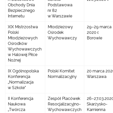
Obchody Dnia
Podstawowa
Bezpiecznego
nr 82
Internetu
w Warszawie
XIX Mistrzostwa
Młodzieżowy
29–29 marca
Polski
Ośrodek
2020 r.
Młodzieżowych
Wychowawczy
Borowie
Ośrodków
Wychowawczych
w Halowej Piłce
Nożnej
IX Ogólnopolska
Polski Komitet
20 marca 2020
Konferencja
Normalizacyjny
Warszawa
„Normalizacja
w Szkole”
II Konferencja
Zespół Placówek
26–27.03.202
Naukowa
Resocjalizacyjno-
Skarżysko-
„Twórcza
Wychowawczych
Kamienna