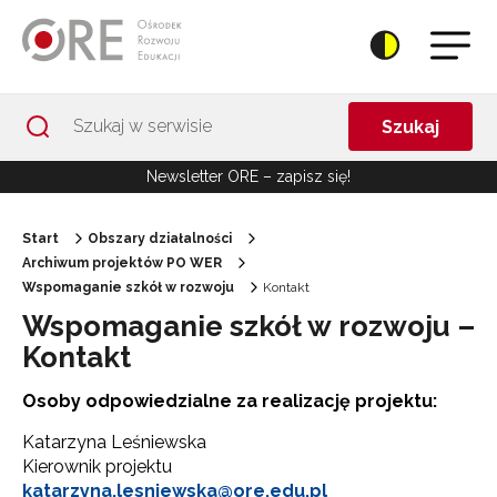
Przejdź do Nawigacji
Przejdź do stopki
Przejdź do treści artykułu
Szukaj
Newsletter ORE – zapisz się!
Start
Obszary działalności
Archiwum projektów PO WER
Wspomaganie szkół w rozwoju
Kontakt
Wspomaganie szkół w rozwoju –
Kontakt
Osoby odpowiedzialne za realizację projektu:
Katarzyna Leśniewska
Kierownik projektu
katarzyna.lesniewska@ore.edu.pl