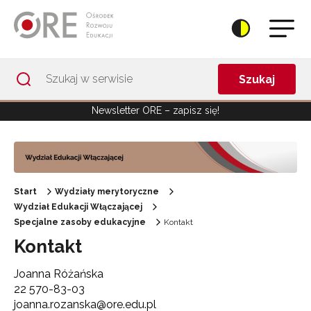
Przejdź do Nawigacji
Przejdź do stopki
Przejdź do treści artykułu
Szukaj
Newsletter ORE – zapisz się!
Start
Wydziały merytoryczne
Wydział Edukacji Włączającej
Specjalne zasoby edukacyjne
Kontakt
Kontakt
Joanna Różańska
22 570-83-03
joanna.rozanska@ore.edu.pl