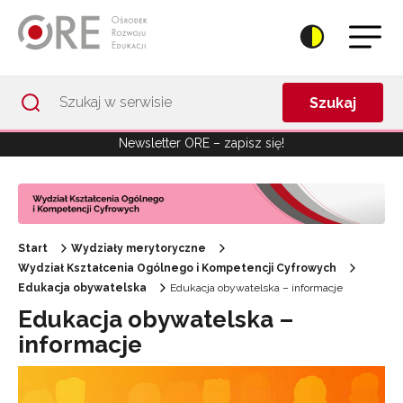
Przejdź do Nawigacji
Przejdź do stopki
Przejdź do treści artykułu
Szukaj
Newsletter ORE – zapisz się!
Start
Wydziały merytoryczne
Wydział Kształcenia Ogólnego i Kompetencji Cyfrowych
Edukacja obywatelska
Edukacja obywatelska – informacje
Edukacja obywatelska –
informacje