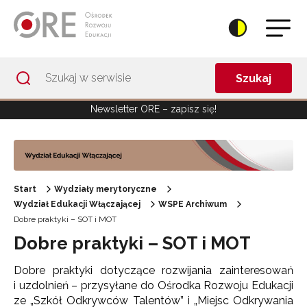
Przejdź do Nawigacji
Przejdź do stopki
Przejdź do treści artykułu
Szukaj
Newsletter ORE – zapisz się!
Start
Wydziały merytoryczne
Wydział Edukacji Włączającej
WSPE Archiwum
Dobre praktyki – SOT i MOT
Dobre praktyki – SOT i MOT
Dobre praktyki dotyczące rozwijania zainteresowań
i uzdolnień – przysyłane do Ośrodka Rozwoju Edukacji
ze „Szkół Odkrywców Talentów” i „Miejsc Odkrywania