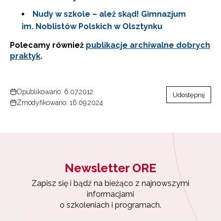
Nudy w szkole – ależ skąd! Gimnazjum
im. Noblistów Polskich w Olsztynku
Polecamy również
publikacje archiwalne dobrych
praktyk
.
Newsletter ORE
Opublikowano: 6.07.2012
Udostępnij
Zapisz się i bądź na bieżąco z najnowszymi
Zmodyfikowano: 16.09.2024
informacjami
o szkoleniach i programach.
Adres e-mail:
Newsletter ORE
Wyrażam zgodę na przetwarzanie moich danych
osobowych przez ORE w celach marketingowych.
Zapisz się i bądź na bieżąco z najnowszymi
informacjami
o szkoleniach i programach.
Zapisuję się