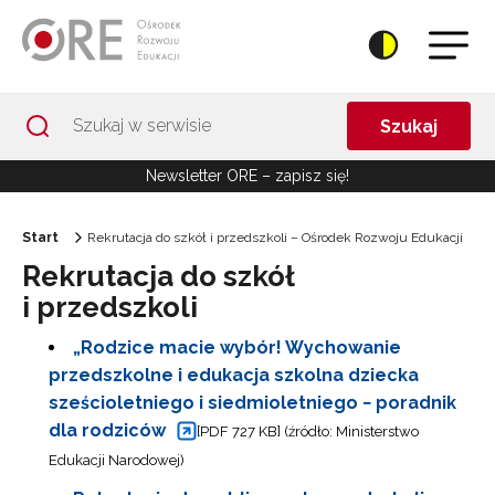
Przejdź do Nawigacji
Przejdź do stopki
Przejdź do treści artykułu
Szukaj
Newsletter ORE – zapisz się!
Start
Rekrutacja do szkół i przedszkoli – Ośrodek Rozwoju Edukacji
Rekrutacja do szkół
i przedszkoli
„Rodzice macie wybór! Wychowanie
przedszkolne i edukacja szkolna dziecka
sześcioletniego i siedmioletniego − poradnik
dla rodziców
[PDF 727 KB] (źródło: Ministerstwo
Edukacji Narodowej)