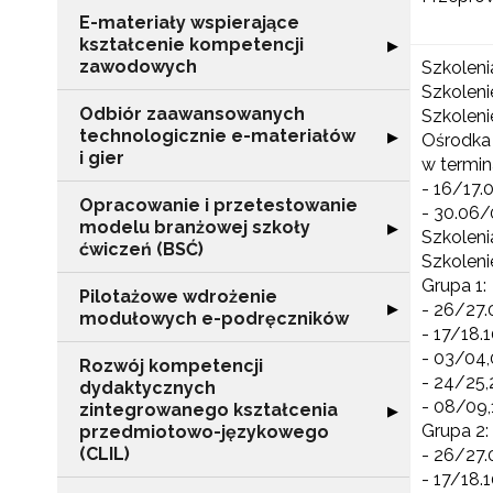
E-materiały wspierające
kształcenie kompetencji
Rozwiń sekcję "
▶
zawodowych
Szkoleni
Szkolen
Odbiór zaawansowanych
Szkoleni
technologicznie e-materiałów
Rozwiń sekcję "
▶
Ośrodka 
i gier
w termin
- 16/17.0
Opracowanie i przetestowanie
- 30.06/0
modelu branżowej szkoły
Rozwiń sekcję "
▶
Szkolen
ćwiczeń (BSĆ)
Szkoleni
Grupa 1:
Pilotażowe wdrożenie
Rozwiń sekcję 
▶
- 26/27.
modułowych e-podręczników
- 17/18.1
- 03/04,
Rozwój kompetencji
- 24/25,
dydaktycznych
- 08/09,
zintegrowanego kształcenia
Rozwiń sekcję 
▶
Grupa 2:
przedmiotowo-językowego
(CLIL)
- 26/27.
- 17/18.1