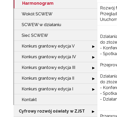
Harmonogram
Rozwój 
Przeglą
Wokół SCWEW
Uruchomi
SCWEW w działaniu
Sieć SCWEW
Działani
do złoże
Konkurs grantowy edycja V
Rozwiń sekcję "
▶
- Konfer
- Spotka
Konkurs grantowy edycja IV
Rozwiń sekcję "
▶
Przepro
Konkurs grantowy edycja III
Rozwiń sekcję "
▶
Działani
Konkurs grantowy edycja II
Rozwiń sekcję "
▶
do złoże
- Konfer
Konkurs grantowy edycja I
Rozwiń sekcję "
▶
- Spotka
- Działa
Kontakt
Cyfrowy rozwój oświaty w ZJST
Rozwiń sekcję "
▶
Przeprow