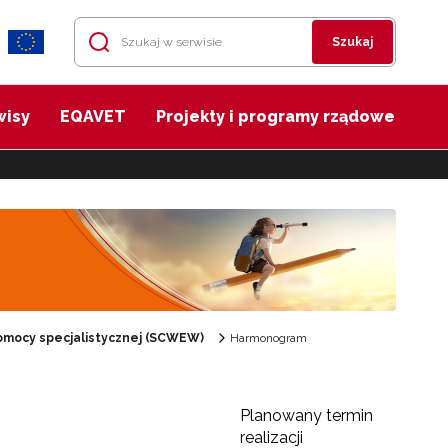
Szukaj
wisy
EQAVET
Projekty i programy rządowe
mocy specjalistycznej (SCWEW)
Harmonogram
Planowany termin
realizacji