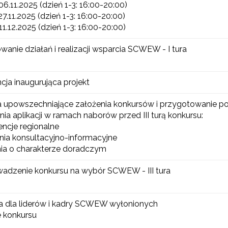
06.11.2025 (dzień 1-3: 16:00-20:00)
Rządowy program „Przyjazna szkoła”"
27.11.2025 (dzień 1-3: 16:00-20:00)
11.12.2025 (dzień 1-3: 16:00-20:00)
Utworzenie i upowszechnienie portalu infozawodowe.men.gov.pl"
wanie działań i realizacji wsparcia SCWEW - I tura
cja inaugurująca projekt
"Zindywidualizowane i spersonalizowane doradztwo metodyczne"
a upowszechniające założenia konkursów i przygotowanie 
nia aplikacji w ramach naborów przed III turą konkursu:
encje regionalne
Rozwijanie metod i form wspierania uczennic i uczniów zdolnych"
nia konsultacyjno-informacyjne
nia o charakterze doradczym
adzenie konkursu na wybór SCWEW - III tura
a dla liderów i kadry SCWEW wyłonionych
e konkursu