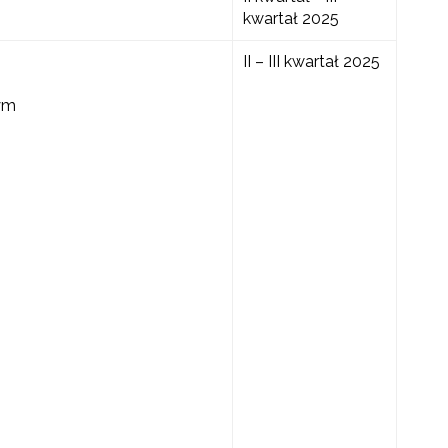
kwartał 2025
II – III kwartał 2025
wym
towo-językowego (CLIL)"