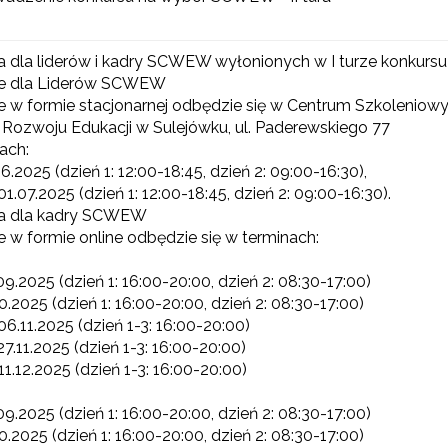
E-materiały wspierające kształcenie kompetencji zawodowych"
a dla liderów i kadry SCWEW wyłonionych w I turze konkursu
ie dla Liderów SCWEW
e w formie stacjonarnej odbędzie się w Centrum Szkolenio
Odbiór zaawansowanych technologicznie e-materiałów i gier"
Rozwoju Edukacji w Sulejówku, ul. Paderewskiego 77
ach:
6.2025 (dzień 1: 12:00-18:45, dzień 2: 09:00-16:30),
1.07.2025 (dzień 1: 12:00-18:45, dzień 2: 09:00-16:30).
Opracowanie i przetestowanie modelu branżowej szkoły ćwiczeń (BSĆ)"
ia dla kadry SCWEW
e w formie online odbędzie się w terminach:
"Pilotażowe wdrożenie modułowych e-podręczników"
09.2025 (dzień 1: 16:00-20:00, dzień 2: 08:30-17:00)
0.2025 (dzień 1: 16:00-20:00, dzień 2: 08:30-17:00)
06.11.2025 (dzień 1-3: 16:00-20:00)
27.11.2025 (dzień 1-3: 16:00-20:00)
11.12.2025 (dzień 1-3: 16:00-20:00)
"Rozwój kompetencji dydaktycznych zintegrowanego kształcenia przedmio
09.2025 (dzień 1: 16:00-20:00, dzień 2: 08:30-17:00)
0.2025 (dzień 1: 16:00-20:00, dzień 2: 08:30-17:00)