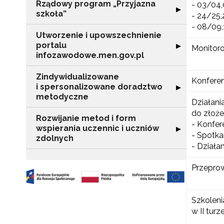
Rządowy program „Przyjazna
- 03/04,
Rozwiń sekcję "
▶
szkoła”
- 24/25,
- 08/09,
Utworzenie i upowszechnienie
portalu
Rozwiń sekcję "
▶
Monitoro
infozawodowe.men.gov.pl
Zindywidualizowane
Konferen
i spersonalizowane doradztwo
Rozwiń sekcję 
▶
metodyczne
Działani
do złoże
Rozwijanie metod i form
- Konfer
wspierania uczennic i uczniów
Rozwiń sekcję "
▶
- Spotka
zdolnych
- Działa
Przeprow
Szkoleni
w II turz