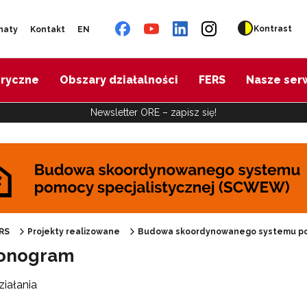
Kontrast
naty
Kontakt
EN
oryczne
Obszary działalności
FERS
Nasze ser
Newsletter ORE – zapisz się!
udowa skoordynowanego systemu pomocy specjalistycznej (SCWEW)"
RS
Projekty realizowane
Budowa skoordynowanego systemu po
onogram
iałania