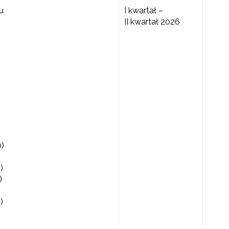
u
I kwartał –
II kwartał 2026
0)
)
)
)