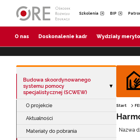
Przejdź do Nawigacji
Przejdź do stopki
Przejdź do treści artykułu
Szkolenia
BIP
Patro
O nas
Doskonalenie kadr
Wydziały meryt
Budowa skoordynowanego
systemu pomocy
Zwiń sekcję "B
▶
specjalistycznej (SCWEW)
O projekcie
Start
FE
Harm
Aktualności
Nazwa dz
Materiały do pobrania