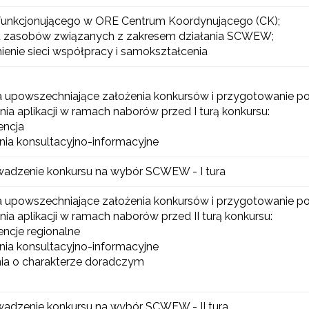
funkcjonującego w ORE Centrum Koordynującego (CK);
d zasobów związanych z zakresem działania SCWEW;
enie sieci współpracy i samokształcenia
a upowszechniające założenia konkursów i przygotowanie 
nia aplikacji w ramach naborów przed I turą konkursu:
Konkurs grantowy edycja V"
encja
nia konsultacyjno-informacyjne
Konkurs grantowy edycja IV"
wadzenie konkursu na wybór SCWEW - I tura
Konkurs grantowy edycja III"
a upowszechniające założenia konkursów i przygotowanie 
Konkurs grantowy edycja II"
nia aplikacji w ramach naborów przed II turą konkursu:
encje regionalne
Konkurs grantowy edycja I"
nia konsultacyjno-informacyjne
nia o charakterze doradczym
Cyfrowy rozwój oświaty w ZJST"
adzenie konkursu na wybór SCWEW - II tura