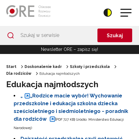
Przejdź do Nawigacji
Przejdź do stopki
Przejdź do treści artykułu
Szukaj
Newsletter ORE – zapisz się!
Start
Doskonalenie kadr
Szkoły i przedszkola
Dla rodziców
Edukacja najmłodszych
Edukacja najmłodszych
„
„Rodzice macie wybór! Wychowanie
przedszkolne i edukacja szkolna dziecka
sześcioletniego i siedmioletniego − poradnik
dla rodziców
[
PDF 727 KB] (źródło: Ministerstwo Edukacji
Narodowej)
Dojrzałość przedszkolna czyli gotowość