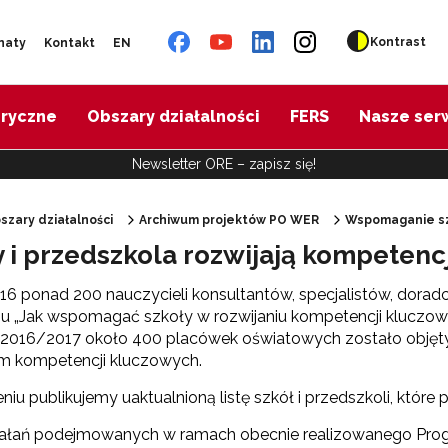
Kontrast
naty
Kontakt
EN
oryczne
Obszary działalności
FERS
Nasze ser
Newsletter ORE – zapisz się!
szary działalności
Archiwum projektów PO WER
Wspomaganie sz
y i przedszkola rozwijają kompetenc
"Diagnoza psychologiczno-pedagogiczna"
16 ponad 200 nauczycieli konsultantów, specjalistów, dora
iu „Jak wspomagać szkoły w rozwijaniu kompetencji kluczow
"Doradztwo zawodowe – przygotowanie trenerów"
 2016/2017 około 400 placówek oświatowych zostało obję
m kompetencji kluczowych.
"Efektywne doradztwo edukacyjno-zawodowe"
iu publikujemy uaktualnioną listę szkół i przedszkoli, które 
ałań podejmowanych w ramach obecnie realizowanego Pro
 "Opracowanie modelu SCWEW"