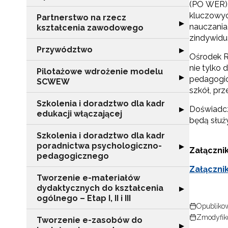
(PO WER) 
kluczowyc
Partnerstwo na rzecz
Rozwiń sekcję "
▶
nauczania
kształcenia zawodowego
zindywidu
Przywództwo
Rozwiń sekcję 
▶
Ośrodek R
nie tylko
Pilotażowe wdrożenie modelu
Rozwiń sekcję 
▶
pedagogic
SCWEW
szkół, prz
Szkolenia i doradztwo dla kadr
Rozwiń sekcję "S
Doświadcz
▶
edukacji włączającej
będą słu
Szkolenia i doradztwo dla kadr
poradnictwa psychologiczno-
Rozwiń sekcję "
▶
Załącznik
pedagogicznego
Załączni
Tworzenie e-materiałów
dydaktycznych do kształcenia
Rozwiń sekcję "T
▶
ogólnego – Etap I, II i III
Opublikow
Zmodyfik
Tworzenie e-zasobów do
Rozwiń sekcję 
▶