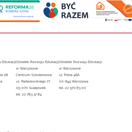
 Edukacji
Ośrodek Rozwoju Edukacji
Ośrodek Rozwoju Edukacji
w Warszawie
w Warszawie
ie 28
Centrum Szkoleniowe
ul. Polna 46A
wa
ul. Paderewskiego 77
00-644 Warszawa
05-070 Sulejówek
tel. 22 570 83 00
tel. 22 783 37 84