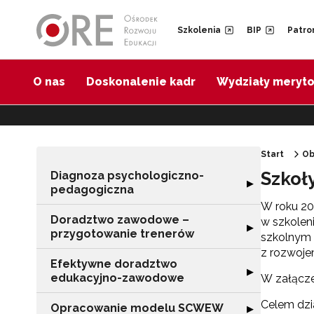
Przejdź do Nawigacji
Przejdź do stopki
Przejdź do treści artykułu
Szkolenia
BIP
Patro
O nas
Doskonalenie kadr
Wydziały meryt
Start
Ob
Szkoł
Diagnoza psychologiczno-
Rozwiń sekcję 
▶
pedagogiczna
W roku 20
Doradztwo zawodowe –
w szkolen
Rozwiń sekcję 
▶
przygotowanie trenerów
szkolnym
z rozwoje
Efektywne doradztwo
Rozwiń sekcję 
▶
edukacyjno-zawodowe
W załączen
Celem dzi
Opracowanie modelu SCWEW
Rozwiń sekcję
▶