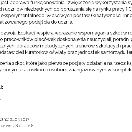
jest poprawa funkcjonowania i zwiększenie wykorzystania 
h uczniów niezbędnych do poruszania się na rynku pracy (I
Partnerstwo na rzecz kształcenia zawodowego"
 eksperymentalnego, właściwych postaw (kreatywności, inn
alizowanego podejścia do ucznia.
"Przywództwo"
ozwoju Edukacji wspiera wdrażanie wspomagania szkół w roz
 do pracowników placówek doskonalenia nauczycieli, poradni
"Pilotażowe wdrożenie modelu SCWEW"
znych, doradców metodycznych, trenerów szkolących praco
edstawicieli kuratoriów oświaty oraz jednostek samorządu ter
zkolenia i doradztwo dla kadr edukacji włączającej"
enia szkół, które jako pierwsze podjęły działania na rzecz 
żyć innym placówkom i osobom zaangażowanym w komple
Szkolenia i doradztwo dla kadr poradnictwa psychologiczno-pedagogiczne
i:
k
worzenie e-materiałów dydaktycznych do kształcenia ogólnego – Etap I, II i 
ano: 21.03.2017
owano: 28.02.2018
"Tworzenie e-zasobów do kształcenia zawodowego"