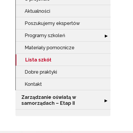
Zap
Aktualności
o s
Adr
Poszukujemy ekspertów
Programy szkoleń
Rozwiń sekcję 
▶
W
Materiały pomocnicze
cel
Lista szkół
Dobre praktyki
Kontakt
Zarządzanie oświatą w
Rozwiń sekcję "
▶
samorządach – Etap II