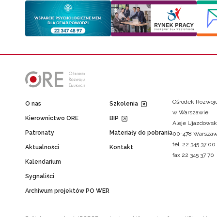
Ośrodek Rozwoju
O nas
Szkolenia
w Warszawie
Kierownictwo ORE
BIP
Aleje Ujazdowsk
Patronaty
Materiały do pobrania
00-478 Warsza
tel. 22 345 37 00
Aktualności
Kontakt
fax 22 345 37 70
Kalendarium
Sygnaliści
Archiwum projektów PO WER