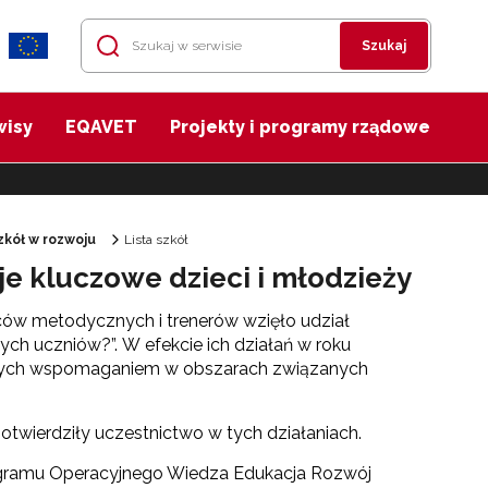
Szukaj
wisy
EQAVET
Projekty i programy rządowe
kół w rozwoju
Lista szkół
je kluczowe dzieci i młodzieży
dców metodycznych i trenerów wzięło udział
ych uczniów?”.
W efekcie ich działań w roku
tych wspomaganiem w obszarach związanych
potwierdziły uczestnictwo w tych działaniach.
gramu Operacyjnego Wiedza Edukacja Rozwój