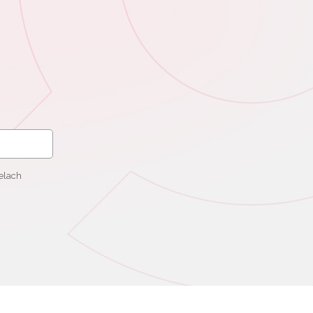
elach