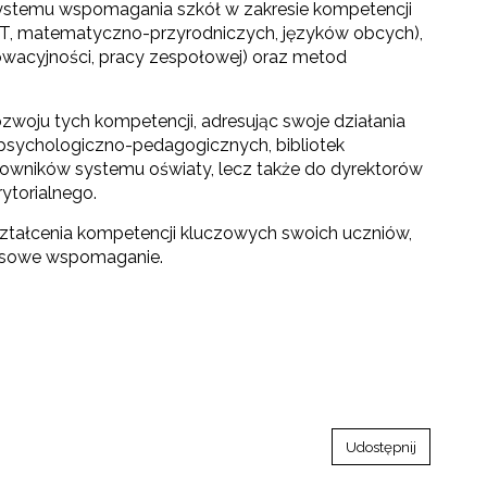
systemu wspomagania szkół w zakresie kompetencji
CT, matematyczno-przyrodniczych, języków obcych),
owacyjności, pracy zespołowej) oraz metod
woju tych kompetencji, adresując swoje działania
 psychologiczno-pedagogicznych, bibliotek
wników systemu oświaty, lecz także do dyrektorów
ytorialnego.
kształcenia kompetencji kluczowych swoich uczniów,
ksowe wspomaganie.
go"
III"
Udostępnij