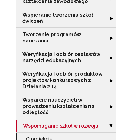
kształcenia zawodowego
Wspieranie tworzenia szkół
Rozwiń sekcję "
▶
ćwiczeń
Tworzenie programów
Rozwiń sekcję 
▶
nauczania
Weryfikacja i odbiór zestawów
Rozwiń sekcję "
▶
narzędzi edukacyjnych
Weryfikacja i odbiór produktów
projektów konkursowych z
Rozwiń sekcję "
▶
Działania 2.14
Wsparcie nauczycieli w
prowadzeniu kształcenia na
Rozwiń sekcję "
▶
odległość
Wspomaganie szkół w rozwoju
Zwiń sekcję "W
▶
N
O projekcie