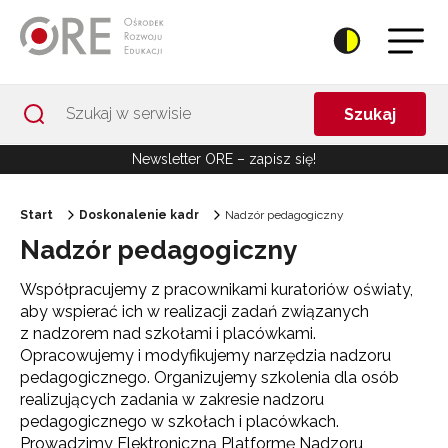
Przejdź do Nawigacji
Przejdź do stopki
Przejdź do treści artykułu
Szukaj
Newsletter ORE – zapisz się!
Start
Doskonalenie kadr
Nadzór pedagogiczny
Nadzór pedagogiczny
Współpracujemy z pracownikami kuratoriów oświaty,
aby wspierać ich w realizacji zadań związanych
z nadzorem nad szkołami i placówkami.
Opracowujemy i modyfikujemy narzędzia nadzoru
pedagogicznego. Organizujemy szkolenia dla osób
realizujących zadania w zakresie nadzoru
pedagogicznego w szkołach i placówkach.
Prowadzimy Elektroniczną Platformę Nadzoru