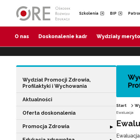
Przejdź do Nawigacji
Przejdź do stopki
Przejdź do treści artykułu
Szkolenia
BIP
Patro
O nas
Doskonalenie kadr
Wydziały meryt
Wydział Promocji Zdrowia,
Profilaktyki i Wychowania
Aktualności
Start
Wy
Oferta doskonalenia
Ewaluacja
Ewalu
Promocja Zdrowia
Rozwiń sekcję 
▶
Ewaluacja
Edukacja zdrowotna
Rozwiń sekcję "