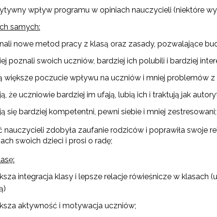
ytywny wpływ programu w opiniach nauczycieli (niektóre wyp
ich samych:
nali nowe metod pracy z klasą oraz zasady, pozwalające bud
ej poznali swoich uczniów, bardziej ich polubili i bardziej inte
"Projekt REACHMIND"
ą większe poczucie wpływu na uczniów i mniej problemów z 
Szkolna Interwencja Profilaktyczna"
ą, że uczniowie bardziej im ufają, lubią ich i traktują jak autory
ą się bardziej kompetentni, pewni siebie i mniej zestresowani;
 nauczycieli zdobyła zaufanie rodziców i poprawiła swoje re
ch swoich dzieci i prosi o radę;
lasę:
Niebieskie Karty” w oświacie"
sza integracja klasy i lepsze relacje rówieśnicze w klasach 
"Program wychowawczo-profilaktyczny szkoły"
ą)
ksza aktywność i motywacja uczniów;
ewsletter ORE
Materiały do pobrania"