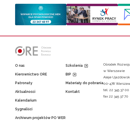
Ośrodek Rozwoju
O nas
Szkolenia
w Warszawie
Kierownictwo ORE
BIP
Aleje Ujazdowsk
Patronaty
Materiały do pobrania
00-478 Warsza
tel. 22 345 37 00
Aktualności
Kontakt
fax 22 345 37 70
Kalendarium
Sygnaliści
Archiwum projektów PO WER