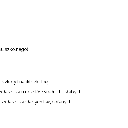
oku szkolnego)
zkoły i nauki szkolnej;
właszcza u uczniów średnich i słabych;
, zwłaszcza słabych i wycofanych;