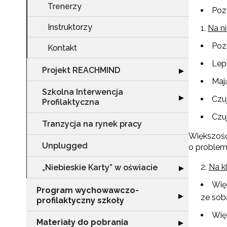
Trenerzy
Poz
Instruktorzy
Na n
Poz
Kontakt
Lepi
Projekt REACHMIND
Rozwiń sekcję 
▶
Maj
Szkolna Interwencja
Rozwiń sekcję "
▶
Czuj
Profilaktyczna
Czuj
Tranzycja na rynek pracy
Większość
Unplugged
o problema
Na k
„Niebieskie Karty” w oświacie
Rozwiń sekcję "„
▶
Więk
Program wychowawczo-
Rozwiń sekcję 
▶
ze sob
profilaktyczny szkoły
Wię
N
Materiały do pobrania
Rozwiń sekcję "
▶