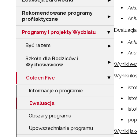
▶
Ark
Rekomendowane programy
Rozwiń sekcję 
▶
Ank
profilaktyczne
Ewaluacja
Programy i projekty Wydziału
Zwiń sekcję "Pr
▶
Ank
Być razem
Rozwiń sekcję 
▶
Ana
Szkoła dla Rodziców i
Rozwiń sekcję 
▶
Wyniki ewa
Wychowawców
Wyniki il
Golden Five
Zwiń sekcję "Go
▶
ist
Informacje o programie
ist
Ewaluacja
ist
Obszary programu
pop
Upowszechnianie programu
Wyniki ja