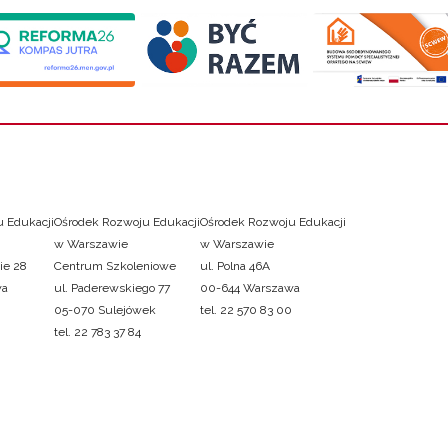
 Edukacji
Ośrodek Rozwoju Edukacji
Ośrodek Rozwoju Edukacji
w Warszawie
w Warszawie
ie 28
Centrum Szkoleniowe
ul. Polna 46A
wa
ul. Paderewskiego 77
00-644 Warszawa
05-070 Sulejówek
tel. 22 570 83 00
tel. 22 783 37 84