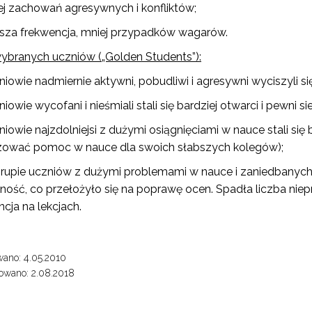
ej zachowań agresywnych i konfliktów;
isz się i bądź na bieżąco z najnowszymi informacjami
sza frekwencja, mniej przypadków wagarów.
zkoleniach i programach.
es e-mail:
ybranych uczniów („Golden Students”):
iowie nadmiernie aktywni, pobudliwi i agresywni wyciszyli się 
iowie wycofani i nieśmiali stali się bardziej otwarci i pewni sie
yrażam zgodę na przetwarzanie moich danych osobowych przez ORE w
ach marketingowych.
iowie najzdolniejsi z dużymi osiągnięciami w nauce stali się b
zować pomoc w nauce dla swoich słabszych kolegów);
Zapisuję się
rupie uczniów z dużymi problemami w nauce i zaniedbany
wność, co przełożyło się na poprawę ocen. Spadła liczba niep
cja na lekcjach.
ano: 4.05.2010
owano: 2.08.2018