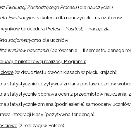
usz Ewaluacji Zachodzącego Procesu
(dla nauczycieli)
"Rekomendowane programy profilaktyczne"
ieta Ewaluacyjna
szkolenia dla nauczycieli – realizatorów
 wyników (procedura
Pretest – Posttest
) – narzędzia:
ogramy i projekty Wydziału"
ieta socjometryczna
dla uczniów
"Być razem"
liza wyników nauczania
(porównanie I i II semestru danego r
"Szkoła dla Rodziców i Wychowawców"
luacji z pilotażowej realizacji Programu:
ościowe
(w dwudziestu dwóch klasach w pięciu krajach):
lden Five"
otna statystycznie pozytywna zmiana postaw uczniów wobec s
otna statystycznie poprawa ocen z przedmiotów nauczania, z
otna statystycznie zmiana (podniesienie) samooceny uczniów
rawa integracji klasy (pozytywna tendencja).
kościowe
(z realizacji w Polsce):