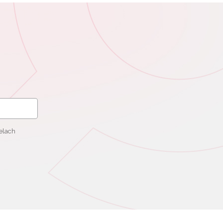
elach