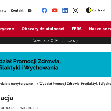
Kontrast
naty
Kontakt
EN
oryczne
Obszary działalności
FERS
Nasze ser
Newsletter ORE – zapisz się!
działy merytoryczne
Wydział Promocji Zdrowia, Profilaktyki i Wych
acja
"Promocja Zdrowia"
 procesu – narzędzia:
Edukacja zdrowotna"