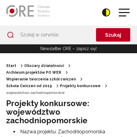
Przejdź do Nawigacji
Przejdź do stopki
Przejdź do treści artykułu
Szukaj
Newsletter ORE – zapisz się!
Start
Obszary działalności
Archiwum projektów PO WER
Wspieranie tworzenia szkół ćwiczeń
Szkoła Ćwiczeń od 2019
Projekty konkursowe
województwo zachodniopomorskie
Projekty konkursowe:
województwo
zachodniopomorskie
Nazwa projektu: Zachodniopomorska