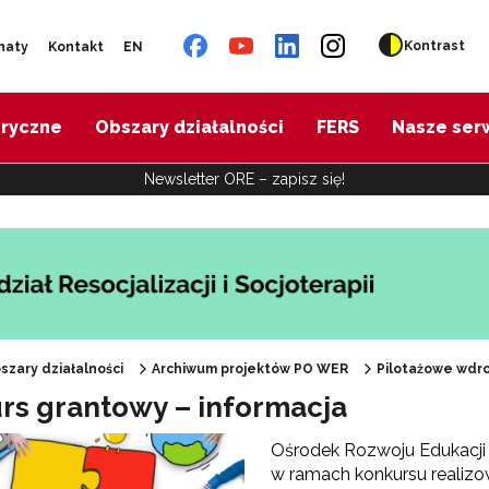
Kontrast
naty
Kontakt
EN
oryczne
Obszary działalności
FERS
Nasze ser
Newsletter ORE – zapisz się!
"Diagnoza psychologiczno-pedagogiczna"
"Doradztwo zawodowe – przygotowanie trenerów"
szary działalności
Archiwum projektów PO WER
Pilotażowe wd
rs grantowy – informacja
"Efektywne doradztwo edukacyjno-zawodowe"
Ośrodek Rozwoju Edukacji
w ramach konkursu realizo
 "Opracowanie modelu SCWEW"