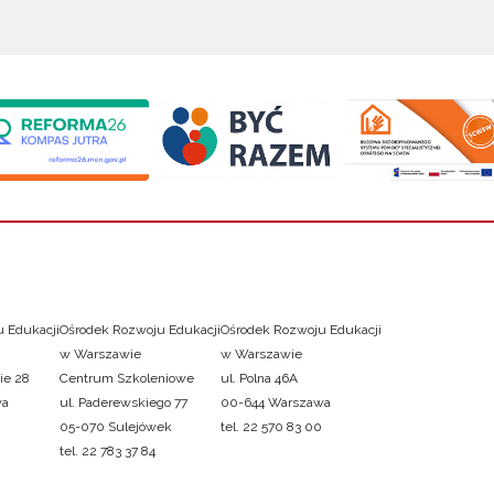
 Edukacji
Ośrodek Rozwoju Edukacji
Ośrodek Rozwoju Edukacji
w Warszawie
w Warszawie
ie 28
Centrum Szkoleniowe
ul. Polna 46A
wa
ul. Paderewskiego 77
00-644 Warszawa
05-070 Sulejówek
tel. 22 570 83 00
tel. 22 783 37 84