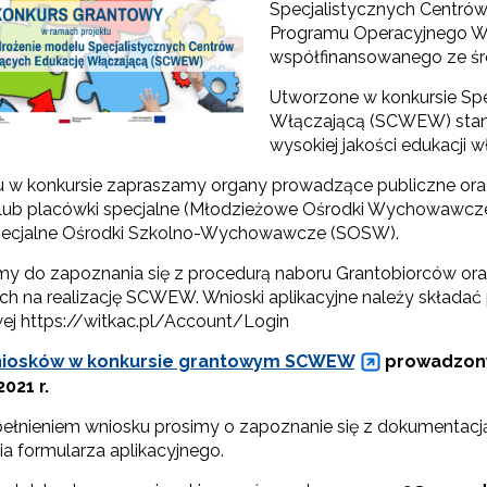
Specjalistycznych Centró
Programu Operacyjnego W
Partnerstwo na rzecz kształcenia zawodowego"
współfinansowanego ze śr
Utworzone w konkursie Spe
"Przywództwo"
Włączającą (SCWEW) staną
wysokiej jakości edukacji 
ilotażowe wdrożenie modelu SCWEW"
u w konkursie zapraszamy organy prowadzące publiczne oraz
 lub placówki specjalne (Młodzieżowe Ośrodki Wychowawcz
ecjalne Ośrodki Szkolno-Wychowawcze (SOSW).
y do zapoznania się z procedurą naboru Grantobiorców ora
ch na realizację SCWEW. Wnioski aplikacyjne należy składać 
wej https://witkac.pl/Account/Login
niosków w konkursie grantowym SCWEW
prowadzony 
021 r.
ełnieniem wniosku prosimy o zapoznanie się z dokumentacją 
nkurs grantowy"
ia formularza aplikacyjnego.