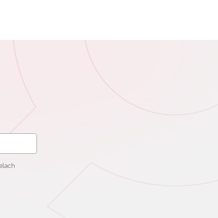
elach