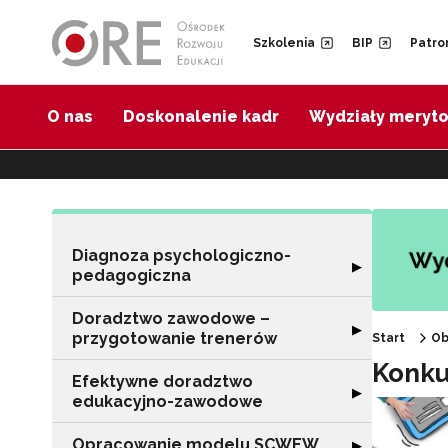
Przejdź do Nawigacji
Przejdź do stopki
Przejdź do treści artykułu
Szkolenia
BIP
Patro
O nas
Doskonalenie kadr
Wydziały meryt
Diagnoza psychologiczno-
Rozwiń sekcję 
▶
pedagogiczna
Doradztwo zawodowe –
Rozwiń sekcję 
▶
przygotowanie trenerów
Start
Ob
Konku
Efektywne doradztwo
Rozwiń sekcję 
▶
edukacyjno-zawodowe
Opracowanie modelu SCWEW
Rozwiń sekcję
▶