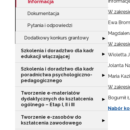
Informacj
Informacja
W zakresie
Dokumentacja
Ewa Broma
Pytania i odpowiedzi
Magdalena
Dodatkowy konkurs grantowy
Rozwiń sekcję 
▶
W zakresi
Szkolenia i doradztwo dla kadr
Rozwiń sekcję "S
▶
Wioletta J
edukacji włączającej
Jolanta Na
Szkolenia i doradztwo dla kadr
poradnictwa psychologiczno-
Rozwiń sekcję "
▶
Maria Kazi
pedagogicznego
W zakresi
Tworzenie e-materiałów
Bogumił Ła
dydaktycznych do kształcenia
Rozwiń sekcję "T
▶
ogólnego – Etap I, II i III
Nabór ko
Tworzenie e-zasobów do
Rozwiń sekcję 
▶
kształcenia zawodowego