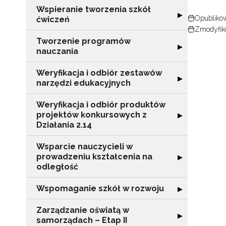
Wspieranie tworzenia szkół
Rozwiń sekcję "
▶
Opublikow
ćwiczeń
Zmodyfik
Tworzenie programów
Rozwiń sekcję 
▶
nauczania
Weryfikacja i odbiór zestawów
Rozwiń sekcję "
▶
narzędzi edukacyjnych
Weryfikacja i odbiór produktów
projektów konkursowych z
Rozwiń sekcję "
▶
Działania 2.14
Wsparcie nauczycieli w
prowadzeniu kształcenia na
Rozwiń sekcję "
▶
odległość
Wspomaganie szkół w rozwoju
Rozwiń sekcję 
▶
Zarządzanie oświatą w
Rozwiń sekcję "
▶
samorządach – Etap II