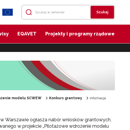
Szukaj
wisy
EQAVET
Projekty i programy rządowe
rożenie modelu SCWEW
Konkurs grantowy
Informacja
 w Warszawie ogłasza nabór wniosków grantowych,
wanego w projekcie „Pilotażowe wdrożenie modelu