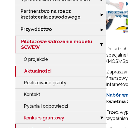
Partnerstwo na rzecz
Rozwiń sekcję "
▶
kształcenia zawodowego
Przywództwo
Rozwiń sekcję 
▶
Pilotażowe wdrożenie modelu
Zwiń sekcję "P
▶
SCWEW
Do udział
specjalne
O projekcie
(MOS)/Sp
Aktualności
Zapraszam
finansowy
Realizowane granty
interneto
Kontakt
Nabór w
kwietnia 2
Pytania i odpowiedzi
Przed wyp
Konkurs grantowy
Zwiń sekcję "Ko
wypełnien
▶