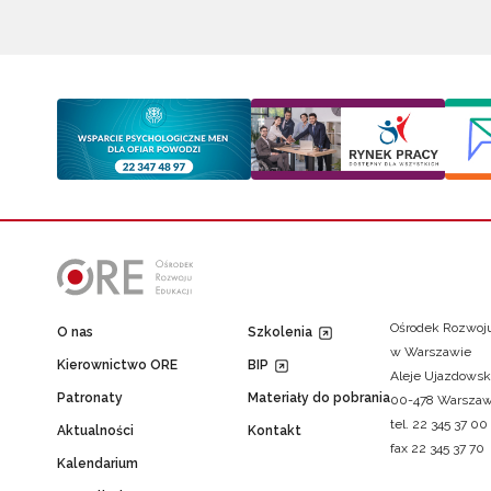
Ośrodek Rozwoju
O nas
Szkolenia
w Warszawie
Kierownictwo ORE
BIP
Aleje Ujazdowsk
Patronaty
Materiały do pobrania
00-478 Warsza
tel. 22 345 37 00
Aktualności
Kontakt
fax 22 345 37 70
Kalendarium