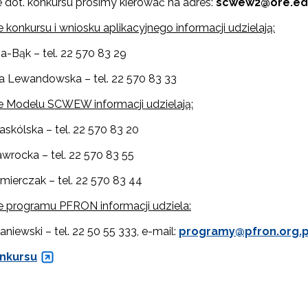
e dot. konkursu prosimy kierować na adres:
scwew2@ore.ed
 konkursu i wniosku aplikacyjnego informacji udzielają:
-Bąk – tel. 22 570 83 29
 Lewandowska – tel. 22 570 83 33
"Dodatkowy konkurs grantowy"
e Modelu SCWEW informacji udzielają:
zkolenia i doradztwo dla kadr edukacji włączającej"
askólska – tel. 22 570 83 20
wrocka – tel. 22 570 83 55
Szkolenia i doradztwo dla kadr poradnictwa psychologiczno-pedagogiczne
mierczak – tel. 22 570 83 44
e programu PFRON informacji udziela:
niewski – tel. 22 50 55 333, e-mail:
programy@pfron.org.p
worzenie e-materiałów dydaktycznych do kształcenia ogólnego – Etap I, II i 
nkursu
"Tworzenie e-zasobów do kształcenia zawodowego"