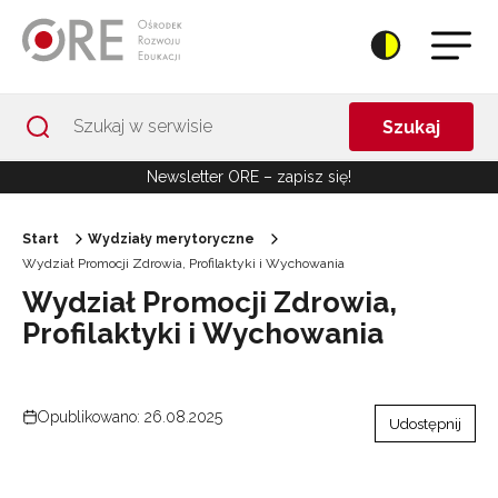
Przejdź do Nawigacji
Przejdź do stopki
Przejdź do treści artykułu
Szukaj
Newsletter ORE – zapisz się!
Start
Wydziały merytoryczne
Wydział Promocji Zdrowia, Profilaktyki i Wychowania
Wydział Promocji Zdrowia,
Profilaktyki i Wychowania
Opublikowano: 26.08.2025
Udostępnij