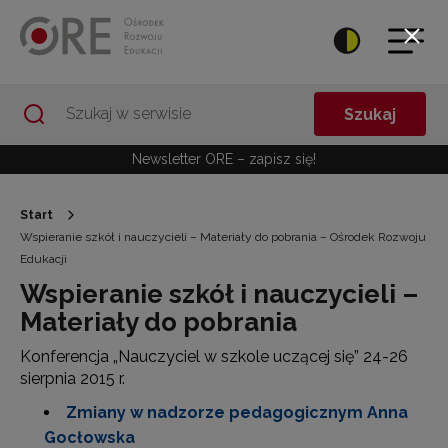
Przejdź do Nawigacji
Przejdź do stopki
Przejdź do treści artykułu
Szukaj
Newsletter ORE – zapisz się!
Start
Wspieranie szkół i nauczycieli – Materiały do pobrania – Ośrodek Rozwoju
Edukacji
Wspieranie szkół i nauczycieli –
Materiały do pobrania
Konferencja „Nauczyciel w szkole uczącej się” 24-26
sierpnia 2015 r.
Zmiany w nadzorze pedagogicznym Anna
Gocłowska