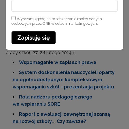
projektu
Prezentacja IP2: Realizacja projektu POKL
Wyrażam zgodę na przetwarzanie moich danych
Wyzwania i strategie działania w zakresie
osobowych przez ORE w celach marketingowych.
rocznych planów wspomagania
Zapisuję się
Materiały ze spotkania kuratoriów oświaty, placówek
doskonalenia, poradni oraz bibliotek nt. wspomagania
pracy szkół. 27-28 lutego 2014 r.
Wspomaganie w zapisach prawa
System doskonalenia nauczycieli oparty
na ogólnodostępnym kompleksowym
wspomaganiu szkół - prezentacja projektu
Rola nadzoru pedagogicznego
we wspieraniu SORE
Raport z ewaluacji zewnętrznej szansą
na rozwój szkoły…. Czy zawsze?