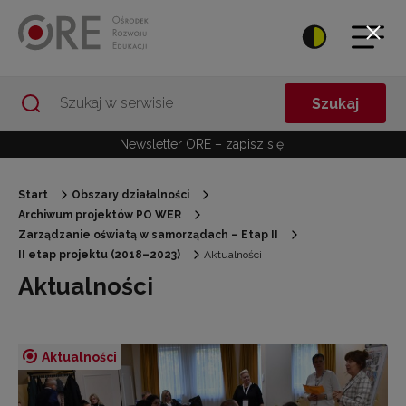
Przejdź do Nawigacji
Przejdź do stopki
Przejdź do treści artykułu
Szukaj
Newsletter ORE – zapisz się!
Start
Obszary działalności
Archiwum projektów PO WER
Zarządzanie oświatą w samorządach – Etap II
II etap projektu (2018–2023)
Aktualności
Aktualności
Aktualności