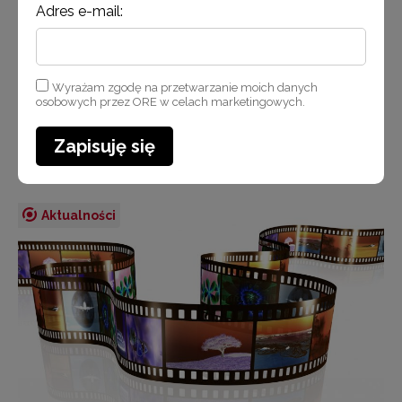
z Państwem w celu przekazania wszystkich informacji
Adres e-mail:
organizacyjnych związanych z przebiegiem
Doradztwa dla JST.
Wyrażam zgodę na przetwarzanie moich danych
osobowych przez ORE w celach marketingowych.
Czytaj więcej
Zapisuję się
Aktualności