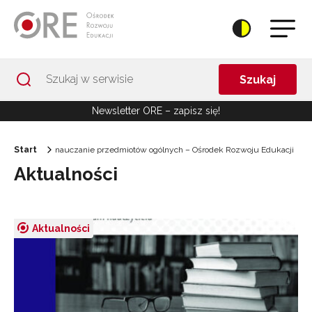
Przejdź do Nawigacji
Przejdź do stopki
Przejdź do treści artykułu
Szukaj
Newsletter ORE – zapisz się!
Start
nauczanie przedmiotów ogólnych – Ośrodek Rozwoju Edukacji
Aktualności
Aktualności