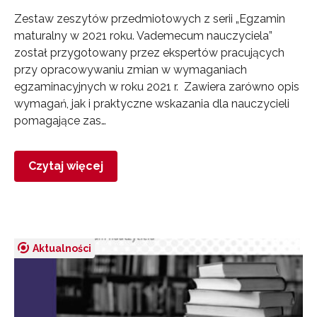
Zestaw zeszytów przedmiotowych z serii „Egzamin
maturalny w 2021 roku. Vademecum nauczyciela”
został przygotowany przez ekspertów pracujących
przy opracowywaniu zmian w wymaganiach
egzaminacyjnych w roku 2021 r. Zawiera zarówno opis
Newsletter ORE
wymagań, jak i praktyczne wskazania dla nauczycieli
Zapisz się i bądź na bieżąco z najnowszymi
pomagające zas…
informacjami
o szkoleniach i programach.
Adres e-mail:
Czytaj więcej
Wyrażam zgodę na przetwarzanie moich danych
osobowych przez ORE w celach marketingowych.
Aktualności
Zapisuję się