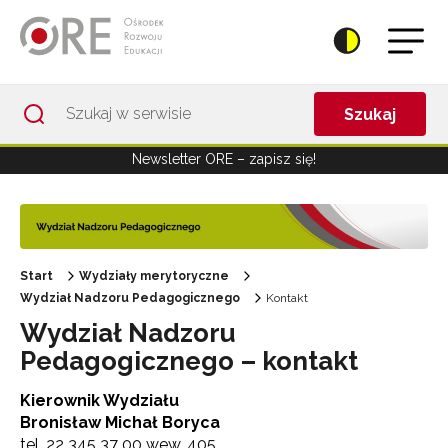
Przejdź do Nawigacji
Przejdź do stopki
Przejdź do treści artykułu
Szukaj
Newsletter ORE – zapisz się!
Start
Wydziały merytoryczne
Wydział Nadzoru Pedagogicznego
Kontakt
Wydział Nadzoru
Pedagogicznego – kontakt
Kierownik Wydziału
Bronisław Michał Boryca
tel. 22 345 37 00 wew. 405