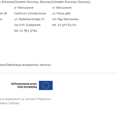
 Edukacji
Ośrodek Rozwoju Edukacji
Ośrodek Rozwoju Edukacji
w Warszawie
w Warszawie
ie 28
Centrum Szkoleniowe
ul. Polna 46A
wa
ul. Paderewskiego 77
00-644 Warszawa
05-070 Sulejówek
tel. 22 570 83 00
tel. 22 783 37 84
ioski
Deklaracja dostępności serwisu
zy europejskich w ramach Programu
olska Cyfrowa