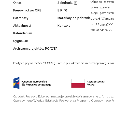
Ośrodek Rozwoju
O nas
Szkolenia
w Warszawie
Kierownictwo ORE
BIP
Aleje Ujazdowsk
Patronaty
Materiały do pobrania
00-478 Warsza
tel. 22 345 37 00
Aktualności
Kontakt
fax 22 345 37 70
Kalendarium
Sygnaliści
Archiwum projektów PO WER
Polityka prywatności
RODO
Regulamin publikowania informacji
Skargi i wn
Ośrodek Rozwoju Edukacji realizuje projekty dofinansowane z fundus
Operacyjnego Wiedza Edukacja Rozwój oraz Programu Operacyjnego P