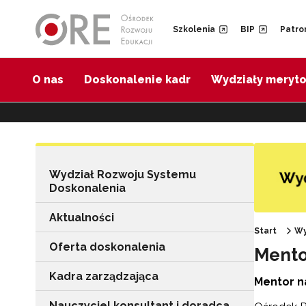
Przejdź do Nawigacji
Przejdź do stopki
Przejdź do treści artykułu
Szkolenia
BIP
Patro
O nas
Doskonalenie kadr
Wydziały meryt
Wydział Rozwoju Systemu
Doskonalenia
Aktualności
Start
Wy
Oferta doskonalenia
Mento
Kadra zarządzająca
Mentor n
Nauczyciel konsultant i doradca