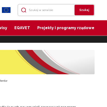
Szukaj
wisy
EQAVET
Projekty i programy rządowe
entor