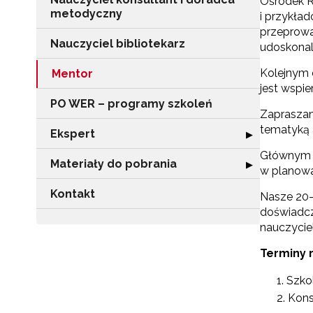
Ośrodek R
metodyczny
i przykła
przeprowa
Nauczyciel bibliotekarz
udoskonali
Kolejnym 
Mentor
jest wspi
PO WER – programy szkoleń
Zapraszamy
tematyką 
Ekspert
Rozwiń sekcję "
▶
Głównym c
Materiały do pobrania
Rozwiń sekcję "
▶
w planowa
Kontakt
Nasze 20-
doświadcz
nauczyciel
Terminy r
Szkol
Konsu