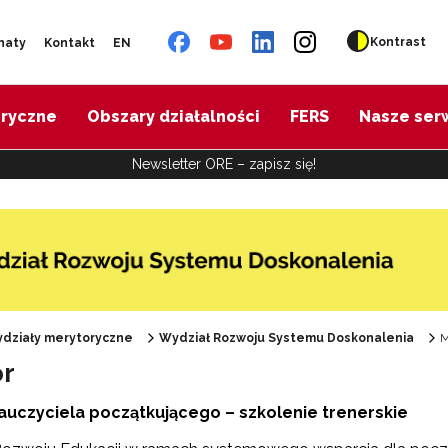
Kontrast
naty
Kontakt
EN
oryczne
Obszary działalności
FERS
Nasze ser
Newsletter ORE – zapisz się!
działy merytoryczne
Wydział Rozwoju Systemu Doskonalenia
M
r
auczyciela początkującego – szkolenie trenerskie