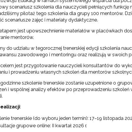
ozwoju Edukacji w ramach systemowego wsparcia dla począ
dowy scenariusz szkolenia dla nauczycieli pełniących funkc
dziliśmy pilotaż tego szkolenia dla grupy 100 mentorów. D
ć scenariusze zajęć i materiały dydaktyczne.
etapem jest upowszechnienie materiałów w placówkach dosk
eranie mentorów.
 do udziału w tegorocznej trenerskiej edycji szkolenia nauc
awansu zawodowego i mentoringu oraz realizują w swoich 
Ekspert"
elem jest przygotowanie nauczycieli konsultantów do wy
Materiały do pobrania"
niu i prowadzeniu własnych szkoleń dla mentorów szkolnyc
godzinne szkolenie trenerskie zostanie uzupełnione o grupo
eń i wspólnej analizy efektów po przeprowadzeniu szkoleń
i.
ealizacji
:
enie trenerskie (do wyboru jeden termin): 17–19 listopada 2025 
ltacje grupowe online: II kwartał 2026 r.