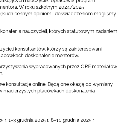
tkujących nauczycieli opracował program
ję mentora. W roku szkolnym 2024/2025
zięki ich cennym opiniom i doświadczeniom mogliśmy
onalenia nauczycieli, których statutowym zadaniem
zycieli konsultantów, którzy są zainteresowani
placówkach doskonalenie mentorów.
korzystywania wypracowanych przez ORE materiałów
h.
we konsultacje online. Będą one okazją do wymiany
 w macierzystych placówkach doskonalenia
r., 1–3 grudnia 2025 r., 8–10 grudnia 2025 r.