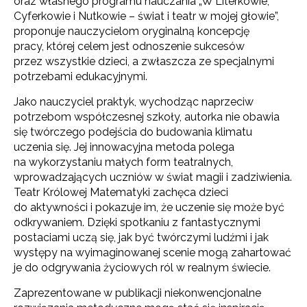
oraz własnego programu nauczania „W Literkowie,
Cyferkowie i Nutkowie – świat i teatr w mojej głowie”,
proponuje nauczycielom oryginalną koncepcję
pracy, której celem jest odnoszenie sukcesów
przez wszystkie dzieci, a zwłaszcza ze specjalnymi
potrzebami edukacyjnymi.
Jako nauczyciel praktyk, wychodząc naprzeciw
potrzebom współczesnej szkoły, autorka nie obawia
się twórczego podejścia do budowania klimatu
uczenia się. Jej innowacyjna metoda polega
na wykorzystaniu małych form teatralnych,
wprowadzających uczniów w świat magii i zadziwienia.
Teatr Królowej Matematyki zachęca dzieci
do aktywności i pokazuje im, że uczenie się może być
odkrywaniem. Dzięki spotkaniu z fantastycznymi
postaciami uczą się, jak być twórczymi ludźmi i jak
występy na wyimaginowanej scenie mogą zahartować
je do odgrywania życiowych ról w realnym świecie.
Zaprezentowane w publikacji niekonwencjonalne