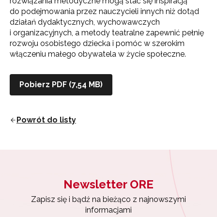
rozwiązania metodyczne mogą stać się inspiracją
do podejmowania przez nauczycieli innych niż dotąd
działań dydaktycznych, wychowawczych
i organizacyjnych, a metody teatralne zapewnić pełnię
rozwoju osobistego dziecka i pomóc w szerokim
włączeniu małego obywatela w życie społeczne.
Pobierz PDF (7,54 MB)
Newsletter ORE
Zapisz się i bądź na bieżąco z najnowszymi
informacjami
Powrót do listy
o szkoleniach i programach.
Adres e-mail:
Newsletter ORE
Wyrażam zgodę na przetwarzanie moich danych
osobowych przez ORE w celach marketingowych.
Zapisz się i bądź na bieżąco z najnowszymi
informacjami
Zapisuję się