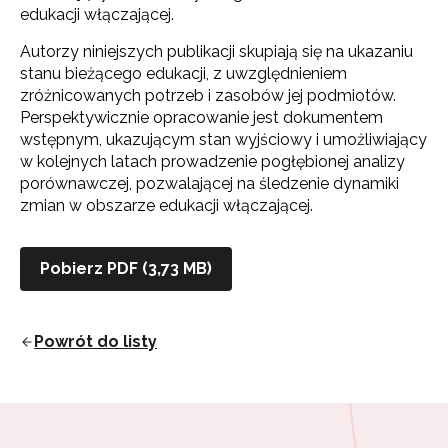
edukacji włączającej.
Autorzy niniejszych publikacji skupiają się na ukazaniu
stanu bieżącego edukacji, z uwzględnieniem
zróżnicowanych potrzeb i zasobów jej podmiotów.
Perspektywicznie opracowanie jest dokumentem
wstępnym, ukazującym stan wyjściowy i umożliwiający
w kolejnych latach prowadzenie pogłębionej analizy
porównawczej, pozwalającej na śledzenie dynamiki
zmian w obszarze edukacji włączającej.
Newsletter ORE
Pobierz PDF (3,73 MB)
Zapisz się i bądź na bieżąco z najnowszymi
informacjami
o szkoleniach i programach.
Adres e-mail:
Powrót do listy
Wyrażam zgodę na przetwarzanie moich danych
osobowych przez ORE w celach marketingowych.