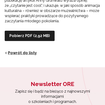
publikację artykuł Anny Grunwald wyraża opinię,
że „czytanie jest cool”, i ukazuje, w jaki sposób animacja
kulturalna – również w obszarze muzealnictwa – może
wspierać praktyki prowadzące do pozytywnego
zaczytania młodego pokolenia.
Pobierz PDF (2,92 MB)
Newsletter ORE
Zapisz się i bądź na bieżąco z najnowszymi
Powrót do listy
informacjami
o szkoleniach i programach.
Adres e-mail:
Newsletter ORE
Wyrażam zgodę na przetwarzanie moich danych
osobowych przez ORE w celach marketingowych.
Zapisz się i bądź na bieżąco z najnowszymi
informacjami
Zapisuję się
o szkoleniach i programach.