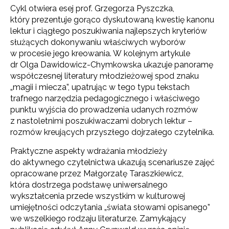
Cykl otwiera esej prof. Grzegorza Pyszczka,
który prezentuje gorąco dyskutowaną kwestię kanonu
lektur i ciągłego poszukiwania najlepszych kryteriów
służących dokonywaniu właściwych wyborów
w procesie jego kreowania. W kolejnym artykule
dr Olga Dawidowicz-Chymkowska ukazuje panoramę
współczesnej literatury młodzieżowej spod znaku
„magii i miecza”, upatrując w tego typu tekstach
trafnego narzędzia pedagogicznego i właściwego
punktu wyjścia do prowadzenia udanych rozmów
z nastoletnimi poszukiwaczami dobrych lektur –
rozmów kreujących przyszłego dojrzałego czytelnika.
Praktyczne aspekty wdrażania młodzieży
do aktywnego czytelnictwa ukazują scenariusze zajęć
opracowane przez Małgorzatę Taraszkiewicz,
która dostrzega podstawę uniwersalnego
wykształcenia przede wszystkim w kulturowej
umiejętności odczytania „świata słowami opisanego”
we wszelkiego rodzaju literaturze. Zamykający