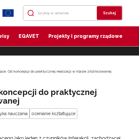
Szukaj
wisy
EQAVET
Projekty i programy rządowe
ące. Od koncepcji do praktycznej realizacji w klasie zróżnicowanej
 koncepcji do praktycznej
owanej
yka nauczania
ocenianie kształtujące
jącego jako jeden z czynników interakcji zachodzącej