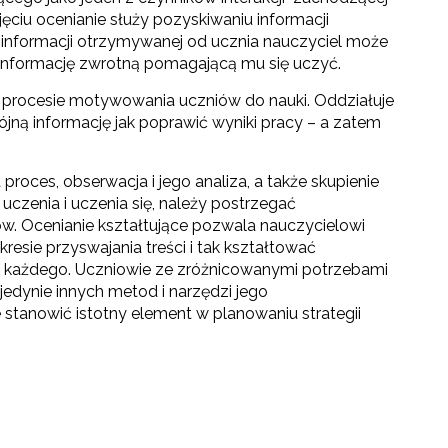
ciu ocenianie służy pozyskiwaniu informacji
i informacji otrzymywanej od ucznia nauczyciel może
informację zwrotną pomagającą mu się uczyć.
w procesie motywowania uczniów do nauki. Oddziałuje
jną informację jak poprawić wyniki pracy – a zatem
proces, obserwacja i jego analiza, a także skupienie
czenia i uczenia się, należy postrzegać
w. Ocenianie kształtujące pozwala nauczycielowi
esie przyswajania treści i tak kształtować
a każdego. Uczniowie ze zróżnicowanymi potrzebami
jedynie innych metod i narzędzi jego
stanowić istotny element w planowaniu strategii