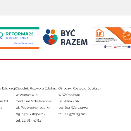
 Edukacji
Ośrodek Rozwoju Edukacji
Ośrodek Rozwoju Edukacji
w Warszawie
w Warszawie
ie 28
Centrum Szkoleniowe
ul. Polna 46A
wa
ul. Paderewskiego 77
00-644 Warszawa
05-070 Sulejówek
tel. 22 570 83 00
tel. 22 783 37 84