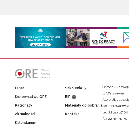
Ośrodek Rozwoju
O nas
Szkolenia
w Warszawie
Kierownictwo ORE
BIP
Aleje Ujazdowsk
Patronaty
Materiały do pobrania
00-478 Warsza
tel. 22 345 37 00
Aktualności
Kontakt
fax 22 345 37 70
Kalendarium