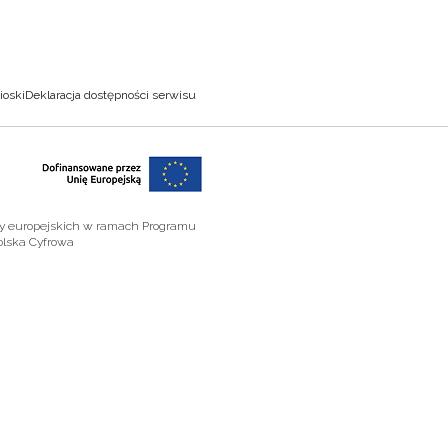
ioski
Deklaracja dostępności serwisu
zy europejskich w ramach Programu
olska Cyfrowa