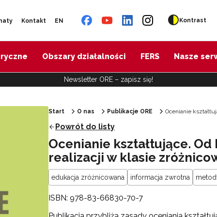
Kontrast
naty
Kontakt
EN
oryczne
Obszary działalności
FERS
Nasze ser
Newsletter ORE – zapisz się!
Start
O nas
Publikacje ORE
Ocenianie kształtuj
Powrót do listy
Ocenianie kształtujące. Od
realizacji w klasie zróżnic
edukacja zróżnicowana
informacja zwrotna
metod
ISBN: 978-83-66830-70-7
Publikacja przybliża zasady oceniania kształtu