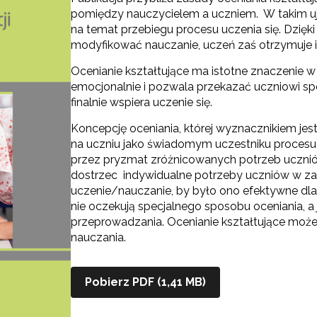
pomiędzy nauczycielem a uczniem. W takim uję
na temat przebiegu procesu uczenia się. Dzięk
modyfikować nauczanie, uczeń zaś otrzymuje 
Ocenianie kształtujące ma istotne znaczenie 
emocjonalnie i pozwala przekazać uczniowi spó
finalnie wspiera uczenie się.
Koncepcję oceniania, której wyznacznikiem jest 
na uczniu jako świadomym uczestniku procesu u
przez pryzmat zróżnicowanych potrzeb ucznió
dostrzec indywidualne potrzeby uczniów w zakr
uczenie/nauczanie, by było ono efektywne dl
nie oczekują specjalnego sposobu oceniania, a 
przeprowadzania. Ocenianie kształtujące może 
nauczania.
Pobierz PDF (1,41 MB)