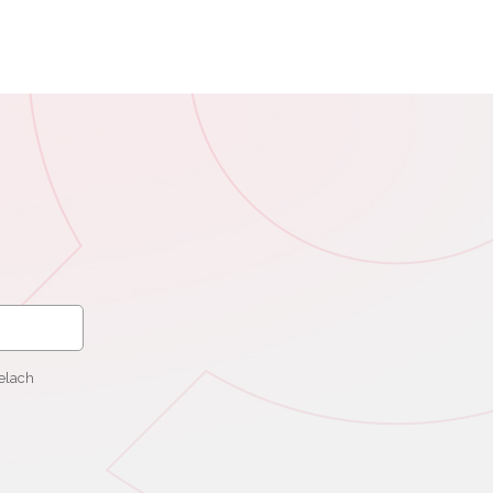
elach