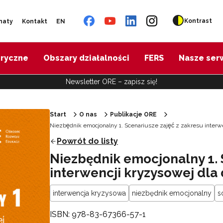
Kontrast
naty
Kontakt
EN
oryczne
Obszary działalności
FERS
Nasze ser
Newsletter ORE – zapisz się!
Start
O nas
Publikacje ORE
Niezbędnik emocjonalny 1. Scenariusze zajęć z zakresu inte
Powrót do listy
Niezbędnik emocjonalny 1. S
interwencji kryzysowej dla
interwencja kryzysowa
niezbędnik emocjonalny
s
ISBN: 978-83-67366-57-1