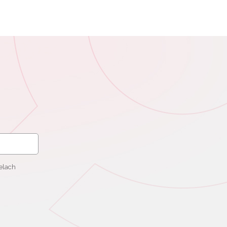
elach