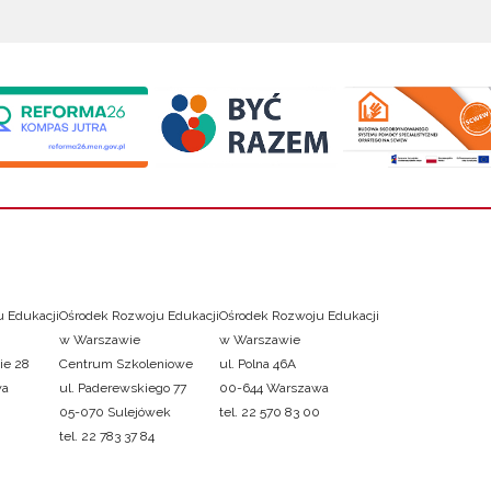
 Edukacji
Ośrodek Rozwoju Edukacji
Ośrodek Rozwoju Edukacji
w Warszawie
w Warszawie
ie 28
Centrum Szkoleniowe
ul. Polna 46A
wa
ul. Paderewskiego 77
00-644 Warszawa
05-070 Sulejówek
tel. 22 570 83 00
tel. 22 783 37 84