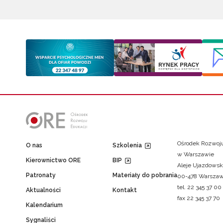
Ośrodek Rozwoju
O nas
Szkolenia
w Warszawie
Kierownictwo ORE
BIP
Aleje Ujazdowsk
Patronaty
Materiały do pobrania
00-478 Warsza
tel. 22 345 37 00
Aktualności
Kontakt
fax 22 345 37 70
Kalendarium
Sygnaliści