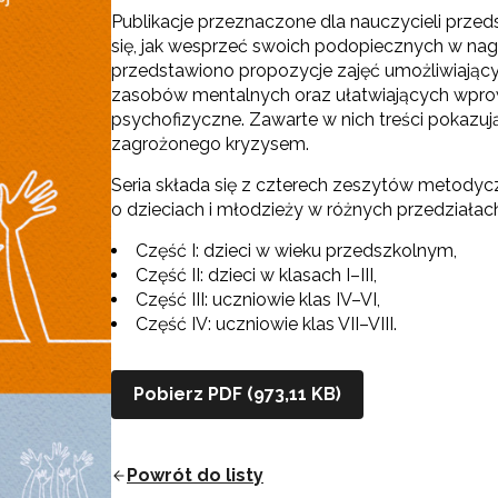
Publikacje przeznaczone dla nauczycieli przed
się, jak wesprzeć swoich podopiecznych w nagł
przedstawiono propozycje zajęć umożliwiający
zasobów mentalnych oraz ułatwiających wprowa
psychofizyczne. Zawarte w nich treści pokazuj
zagrożonego kryzysem.
Seria składa się z czterech zeszytów metodyc
o dzieciach i młodzieży w różnych przedziała
Część I: dzieci w wieku przedszkolnym,
Część II: dzieci w klasach I–III,
Część III: uczniowie klas IV–VI,
Część IV: uczniowie klas VII–VIII.
Pobierz PDF (973,11 KB)
Powrót do listy