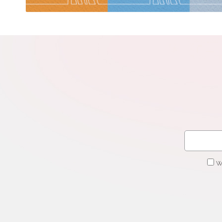
N
Zap
o s
Adr
W
cel
W