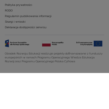
Polityka prywatności
RODO
Regulamin publikowania informacji
Skargi i wnioski
Deklaracja dostępności serwisu
Ośrodek Rozwoju Edukacji realizuje projekty dofinansowane z funduszy
europejskich w ramach Programu Operacyjnego Wiedza Edukacja
Rozwój oraz Programu Operacyjnego Polska Cyfrowa