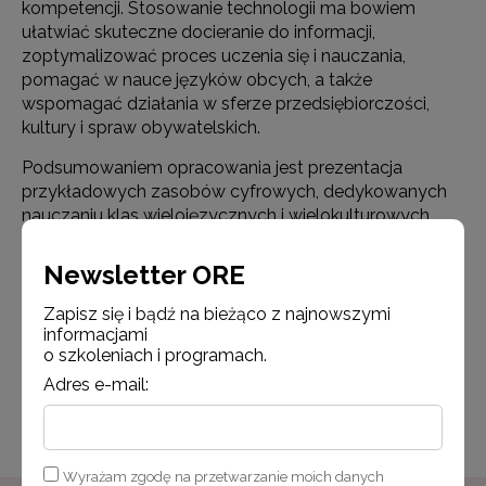
kompetencji. Stosowanie technologii ma bowiem
ułatwiać skuteczne docieranie do informacji,
zoptymalizować proces uczenia się i nauczania,
pomagać w nauce języków obcych, a także
wspomagać działania w sferze przedsiębiorczości,
kultury i spraw obywatelskich.
Podsumowaniem opracowania jest prezentacja
przykładowych zasobów cyfrowych, dedykowanych
nauczaniu klas wielojęzycznych i wielokulturowych,
w tym zasobów Zintegrowanej Platformy Edukacyjnej
oraz Europejskiego Centrum Języków Nowożytnych.
Newsletter ORE
Zapisz się i bądź na bieżąco z najnowszymi
Pobierz PDF (5,54 MB)
informacjami
o szkoleniach i programach.
Adres e-mail:
Powrót do listy
Wyrażam zgodę na przetwarzanie moich danych