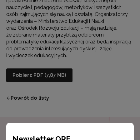
i podkreślenie znaczenia edukacji klasycznej dla
nauczycieli, pedagogów, metodyków i wszystkich
osób zajmujących się nauką i oświatą. Organizatorzy
wydarzenia – Ministerstwo Edukacji i Nauki
oraz Ośrodek Rozwoju Edukacji – mają nadzieję,
że zebrane materiały przybliżą odbiorcom
problematykę edukacji klasycznej oraz będą inspiracją
do prowadzenia interesujących dyskusji, zajęć
i wycieczek edukacyjnych.
Pobierz PDF (7,87 MB)
Powrót do listy
Newsletter ORE
Newsletter ORE