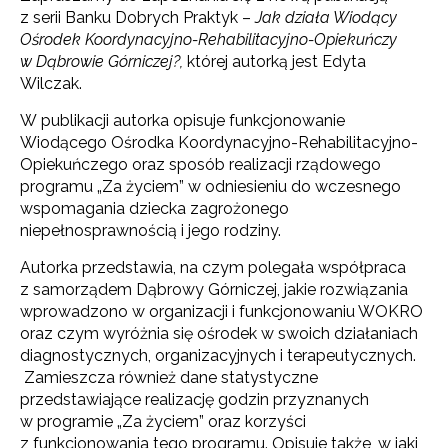
z serii Banku Dobrych Praktyk –
Jak działa Wiodący
Ośrodek Koordynacyjno-Rehabilitacyjno-Opiekuńczy
w Dąbrowie Górniczej?,
której autorką jest Edyta
Wilczak.
W publikacji autorka opisuje funkcjonowanie
Wiodącego Ośrodka Koordynacyjno-Rehabilitacyjno-
Opiekuńczego oraz sposób realizacji rządowego
programu „Za życiem” w odniesieniu do wczesnego
wspomagania dziecka zagrożonego
niepełnosprawnością i jego rodziny.
Autorka przedstawia, na czym polegała współpraca
z samorządem Dąbrowy Górniczej, jakie rozwiązania
wprowadzono w organizacji i funkcjonowaniu WOKRO
oraz czym wyróżnia się ośrodek w swoich działaniach
diagnostycznych, organizacyjnych i terapeutycznych.
Zamieszcza również dane statystyczne
przedstawiające realizację godzin przyznanych
w programie „Za życiem” oraz korzyści
z funkcjonowania tego programu. Opisuje także, w jaki