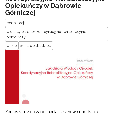
Opiekuńczy w Dąbrowie
Górniczej
rehabilitacja
wiodący ośrodek koordynacyjno-rehabilitacyjno-
opiekuńczy
wokro
wsparcie dla dzieci
Zapraszamy do zapoznania się z nową publikacją