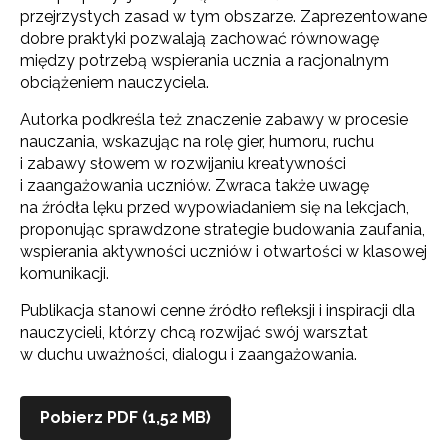
przejrzystych zasad w tym obszarze. Zaprezentowane
dobre praktyki pozwalają zachować równowagę
między potrzebą wspierania ucznia a racjonalnym
obciążeniem nauczyciela.
Autorka podkreśla też znaczenie zabawy w procesie
nauczania, wskazując na rolę gier, humoru, ruchu
i zabawy słowem w rozwijaniu kreatywności
i zaangażowania uczniów. Zwraca także uwagę
na źródła lęku przed wypowiadaniem się na lekcjach,
proponując sprawdzone strategie budowania zaufania,
wspierania aktywności uczniów i otwartości w klasowej
komunikacji.
Newsletter ORE
Publikacja stanowi cenne źródło refleksji i inspiracji dla
nauczycieli, którzy chcą rozwijać swój warsztat
Zapisz się i bądź na bieżąco z najnowszymi
w duchu uważności, dialogu i zaangażowania.
informacjami
o szkoleniach i programach.
Adres e-mail:
Pobierz PDF (1,52 MB)