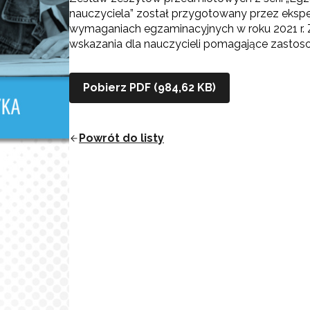
nauczyciela” został przygotowany przez eksp
wymaganiach egzaminacyjnych w roku 2021 r. 
wskazania dla nauczycieli pomagające zastoso
Pobierz PDF (984,62 KB)
Powrót do listy