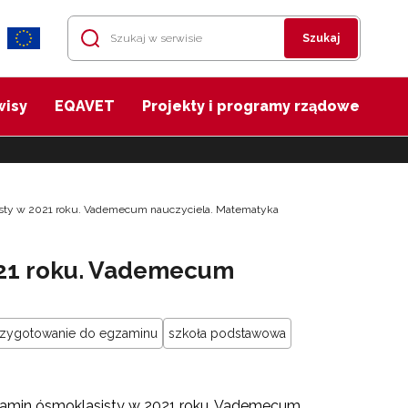
Szukaj
wisy
EQAVET
Projekty i programy rządowe
sty w 2021 roku. Vademecum nauczyciela. Matematyka
021 roku. Vademecum
rzygotowanie do egzaminu
szkoła podstawowa
zamin ósmoklasisty w 2021 roku. Vademecum