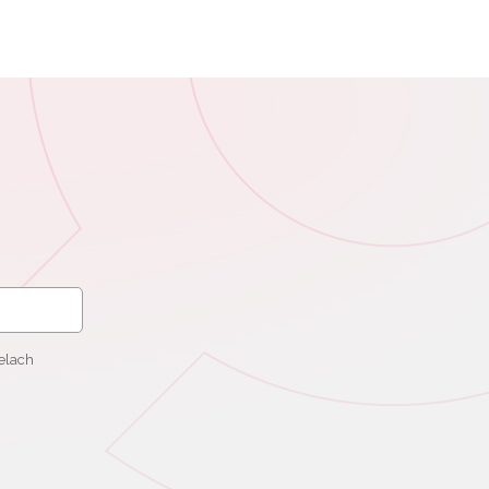
elach