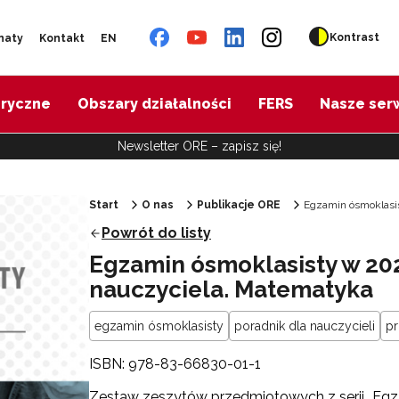
Kontrast
naty
Kontakt
EN
oryczne
Obszary działalności
FERS
Nasze ser
Newsletter ORE – zapisz się!
Start
O nas
Publikacje ORE
Egzamin ósmoklasi
Powrót do listy
Egzamin ósmoklasisty w 2
nauczyciela. Matematyka
egzamin ósmoklasisty
poradnik dla nauczycieli
p
ISBN: 978-83-66830-01-1
Zestaw zeszytów przedmiotowych z serii „Eg