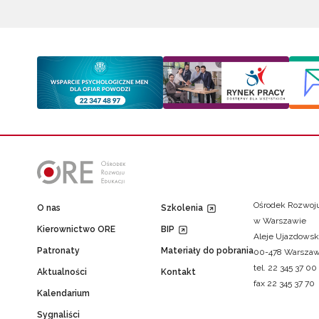
Ośrodek Rozwoju
O nas
Szkolenia
w Warszawie
Kierownictwo ORE
BIP
Aleje Ujazdowsk
Patronaty
Materiały do pobrania
00-478 Warsza
tel. 22 345 37 00
Aktualności
Kontakt
fax 22 345 37 70
Kalendarium
Sygnaliści