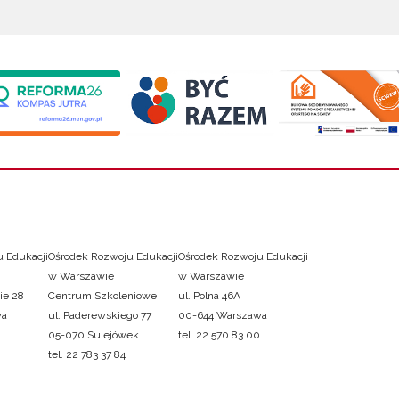
 Edukacji
Ośrodek Rozwoju Edukacji
Ośrodek Rozwoju Edukacji
w Warszawie
w Warszawie
ie 28
Centrum Szkoleniowe
ul. Polna 46A
wa
ul. Paderewskiego 77
00-644 Warszawa
05-070 Sulejówek
tel. 22 570 83 00
tel. 22 783 37 84