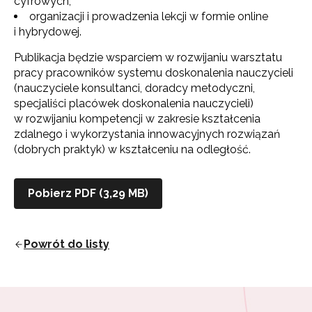
cyfrowych;
organizacji i prowadzenia lekcji w formie online
i hybrydowej.
Publikacja będzie wsparciem w rozwijaniu warsztatu
pracy pracowników systemu doskonalenia nauczycieli
(nauczyciele konsultanci, doradcy metodyczni,
specjaliści placówek doskonalenia nauczycieli)
w rozwijaniu kompetencji w zakresie kształcenia
zdalnego i wykorzystania innowacyjnych rozwiązań
(dobrych praktyk) w kształceniu na odległość.
Newsletter ORE
Zapisz się i bądź na bieżąco z najnowszymi
Pobierz PDF (3,29 MB)
informacjami
o szkoleniach i programach.
Adres e-mail:
Powrót do listy
Wyrażam zgodę na przetwarzanie moich danych
osobowych przez ORE w celach marketingowych.