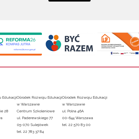
 Edukacji
Ośrodek Rozwoju Edukacji
Ośrodek Rozwoju Edukacji
w Warszawie
w Warszawie
ie 28
Centrum Szkoleniowe
ul. Polna 46A
wa
ul. Paderewskiego 77
00-644 Warszawa
05-070 Sulejówek
tel. 22 570 83 00
tel. 22 783 37 84