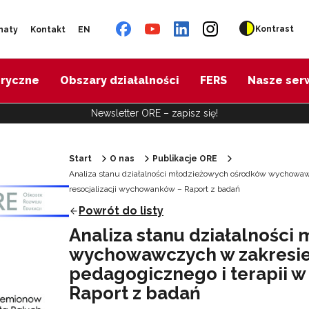
Kontrast
naty
Kontakt
EN
oryczne
Obszary działalności
FERS
Nasze ser
Newsletter ORE – zapisz się!
Start
O nas
Publikacje ORE
Analiza stanu działalności młodzieżowych ośrodków wychowawc
resocjalizacji wychowanków – Raport z badań
Powrót do listy
Analiza stanu działalnośc
wychowawczych w zakresie
pedagogicznego i terapii w
Raport z badań