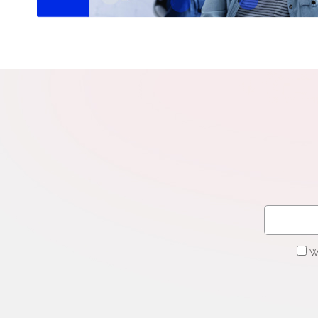
N
Zap
o s
Adr
W
cel
W