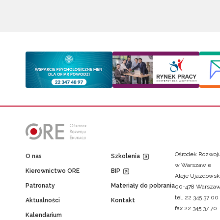
Ośrodek Rozwoju
O nas
Szkolenia
w Warszawie
Kierownictwo ORE
BIP
Aleje Ujazdowsk
Patronaty
Materiały do pobrania
00-478 Warsza
tel. 22 345 37 00
Aktualności
Kontakt
fax 22 345 37 70
Kalendarium