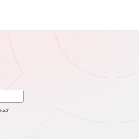
elach