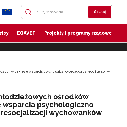
Szukaj
wisy
EQAVET
Projekty i programy rządowe
zych w zakresie wsparcia psychologiczno-pedagogicznego i terapii w
i młodzieżowych ośrodków
 wsparcia psychologiczno-
 resocjalizacji wychowanków –