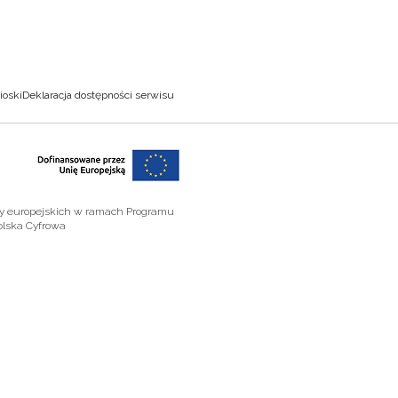
ioski
Deklaracja dostępności serwisu
zy europejskich w ramach Programu
olska Cyfrowa