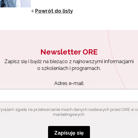
ewsletter ORE
Powrót do listy
isz się i bądź na bieżąco z najnowszymi informacjami
zkoleniach i programach.
es e-mail:
Newsletter ORE
Zapisz się i bądź na bieżąco z najnowszymi informacjami
yrażam zgodę na przetwarzanie moich danych osobowych przez ORE w
o szkoleniach i programach.
ach marketingowych.
Zapisuję się
Adres e-mail:
yrażam zgodę na przetwarzanie moich danych osobowych przez ORE w c
marketingowych.
Zapisuję się