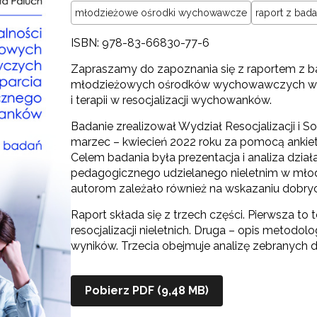
młodzieżowe ośrodki wychowawcze
raport z bad
ISBN: 978-83-66830-77-6
Zapraszamy do zapoznania się z raportem z ba
młodzieżowych ośrodków wychowawczych w z
i terapii w resocjalizacji wychowanków.
Badanie zrealizował Wydział Resocjalizacji i S
marzec – kwiecień 2022 roku za pomocą ankiety
Celem badania była prezentacja i analiza dzia
pedagogicznego udzielanego nieletnim w mł
autorom zależało również na wskazaniu dobrych
Raport składa się z trzech części. Pierwsza t
resocjalizacji nieletnich. Druga – opis metodol
wyników. Trzecia obejmuje analizę zebranych 
Pobierz PDF (9,48 MB)