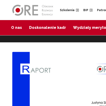
Przejdź do Nawigacji
Przejdź do stopki
Szkolenia
BIP
Patro
O nas
Doskonalenie kadr
Wydziały meryt