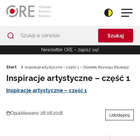
Przejdź do Nawigacji
Przejdź do stopki
Przejdź do treści artykułu
Szukaj
Newsletter ORE – zapisz się!
Start
Inspiracje artystyczne – część 1 – Ośrodek Rozwoju Edukacji
Inspiracje artystyczne – część 1
Inspiracje artystyczne – część 1
Opublikowano: 28.08.2018
Udostępnij