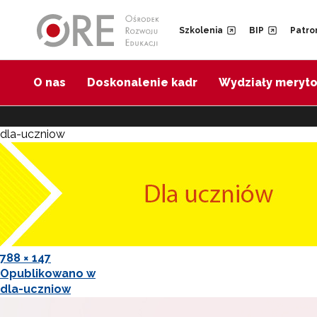
Przejdź do Nawigacji
Przejdź do stopki
Szkolenia
BIP
Patro
O nas
Doskonalenie kadr
Wydziały meryt
dla-uczniow
Pełny
788 × 147
Nawigacja
rozmiar
Opublikowano w
dla-uczniow
wpisu