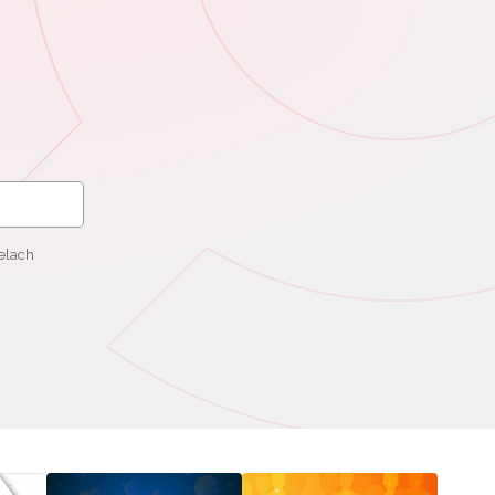
elach