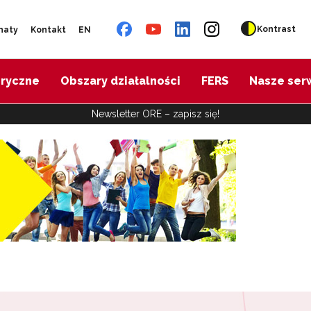
Kontrast
naty
Kontakt
EN
oryczne
Obszary działalności
FERS
Nasze ser
Newsletter ORE – zapisz się!