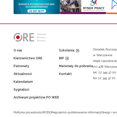
Ośrodek Rozwoju
O nas
Szkolenia
w Warszawie
Kierownictwo ORE
BIP
Aleje Ujazdowsk
Patronaty
Materiały do pobrania
00-478 Warsza
tel. 22 345 37 00
Aktualności
Kontakt
fax 22 345 37 70
Kalendarium
Sygnaliści
Archiwum projektów PO WER
Polityka prywatności
RODO
Regulamin publikowania informacji
Skargi i wn