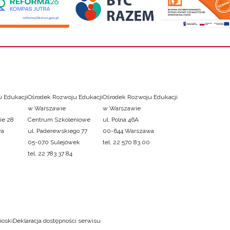
 Edukacji
Ośrodek Rozwoju Edukacji
Ośrodek Rozwoju Edukacji
w Warszawie
w Warszawie
ie 28
Centrum Szkoleniowe
ul. Polna 46A
wa
ul. Paderewskiego 77
00-644 Warszawa
05-070 Sulejówek
tel. 22 570 83 00
tel. 22 783 37 84
ioski
Deklaracja dostępności serwisu