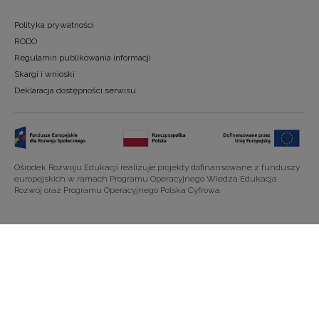
Polityka prywatności
RODO
Regulamin publikowania informacji
Skargi i wnioski
Deklaracja dostępności serwisu
Ośrodek Rozwoju Edukacji realizuje projekty dofinansowane z funduszy
europejskich w ramach Programu Operacyjnego Wiedza Edukacja
Rozwój oraz Programu Operacyjnego Polska Cyfrowa