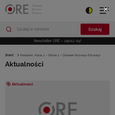
Przejdź do Nawigacji
Przejdź do stopki
Przejdź do treści artykułu
Szukaj
Newsletter ORE – zapisz się!
Start
Poradniki. Klasa 2 – Strona 2 – Ośrodek Rozwoju Edukacji
Aktualności
Aktualności