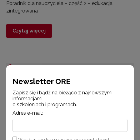
Poradnik dla nauczyciela – część 2 – edukacja
zintegrowana
Czytaj więcej
Aktualności
Newsletter ORE
Zapisz się i bądź na bieżąco z najnowszymi
informacjami
o szkoleniach i programach.
Adres e-mail:
28 sierpnia 2018
Wyrażam zgodę na przetwarzanie moich danych