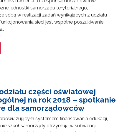
 samokształcenia to zespół samorządowców,
óżne jednostki samorządu terytorialnego,
e sobą w realizacji zadań wynikających z udziału
 funkcjonowania sieci jest wspólne poszukiwanie
a…
go"
odziału części oświatowej
ogólnej na rok 2018 – spotkanie
we dla samorządowców
III"
 obowiązującym systemem finansowania edukacji,
nie szkół samorządy otrzymują w subwencji