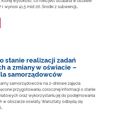
 której wysokość, co roku jest ustalana w ustawie
r. wynosi 41,5 mld zł). Środki z subwencji…
o stanie realizacji zadań
h a zmiany w oświacie –
 dla samorządowców
zamy samorządowców na 2-dniowe zajęcia
cone przygotowaniu corocznej informacji o stanie
światowych oraz wykorzystaniu jej do podejmowania
h w obszarze oświaty. Warsztaty odbędą się
i…