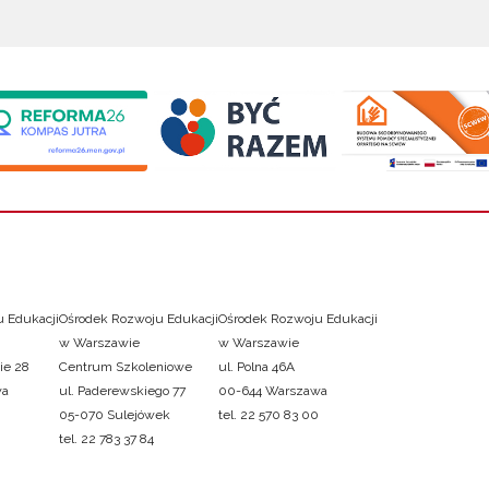
 Edukacji
Ośrodek Rozwoju Edukacji
Ośrodek Rozwoju Edukacji
w Warszawie
w Warszawie
ie 28
Centrum Szkoleniowe
ul. Polna 46A
wa
ul. Paderewskiego 77
00-644 Warszawa
05-070 Sulejówek
tel. 22 570 83 00
tel. 22 783 37 84