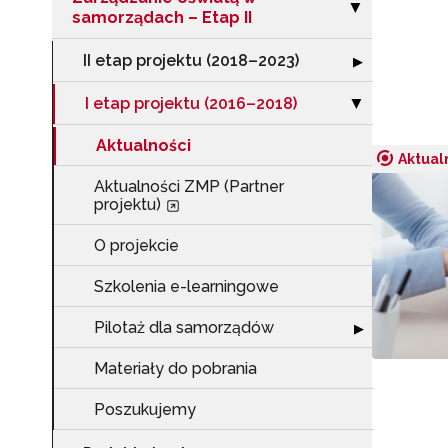
Zwiń sekcję "Za
▶
samorządach – Etap II
II etap projektu (2018–2023)
Rozwiń sekcję "I
▶
I etap projektu (2016–2018)
Zwiń sekcję "I 
▶
Aktualności
Aktual
Aktualności ZMP (Partner
projektu)
O projekcie
N
Szkolenia e-learningowe
Zap
o s
Pilotaż dla samorządów
Rozwiń sekcję "
▶
Adr
Materiały do pobrania
Poszukujemy
W
cel