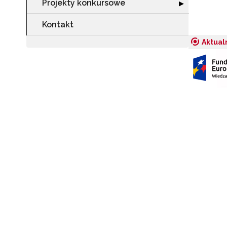
Projekty konkursowe
Rozwiń sekcję "
▶
Kontakt
Aktual