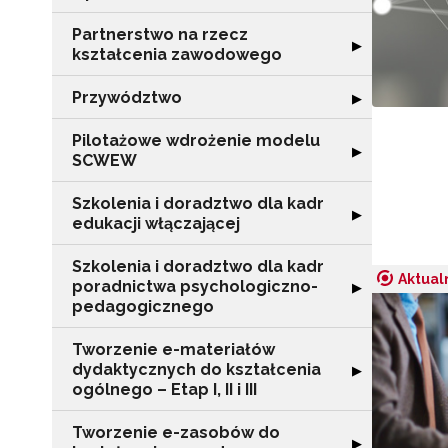
Partnerstwo na rzecz
Rozwiń sekcję "
▶
kształcenia zawodowego
Przywództwo
Rozwiń sekcję 
▶
Pilotażowe wdrożenie modelu
Rozwiń sekcję 
▶
SCWEW
Szkolenia i doradztwo dla kadr
Rozwiń sekcję "S
▶
edukacji włączającej
Szkolenia i doradztwo dla kadr
Aktual
poradnictwa psychologiczno-
Rozwiń sekcję "
▶
pedagogicznego
Tworzenie e-materiałów
dydaktycznych do kształcenia
Rozwiń sekcję "T
▶
ogólnego – Etap I, II i III
Tworzenie e-zasobów do
Rozwiń sekcję 
▶