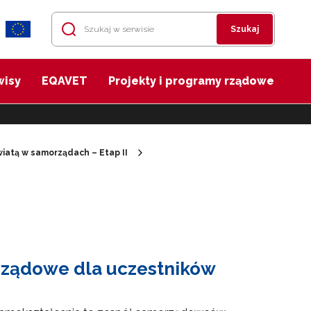
Szukaj
wisy
EQAVET
Projekty i programy rządowe
iatą w samorządach – Etap II
rządowe dla uczestników