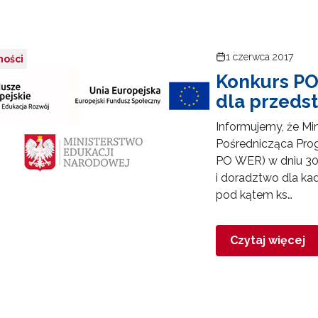
Projekty konkursowe"
Zapisuję się
1 czerwca 2017
ności
Konkurs PO
dla przedst
Informujemy, że Mi
Pośrednicząca Pro
PO WER) w dniu 30 k
i doradztwo dla ka
pod kątem ks…
Czytaj więcej