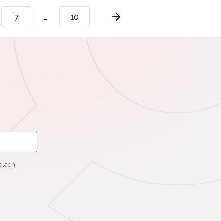
7
…
10
elach