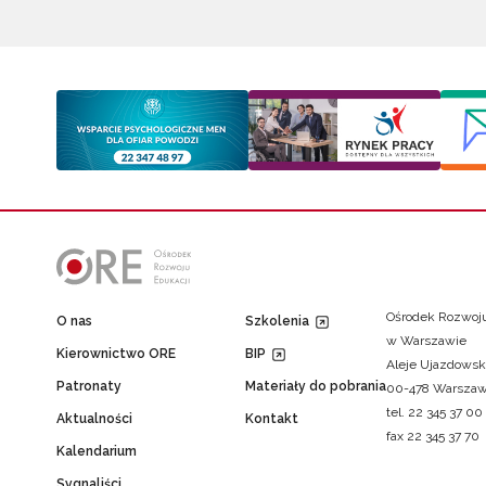
Ośrodek Rozwoju
O nas
Szkolenia
w Warszawie
Kierownictwo ORE
BIP
Aleje Ujazdowsk
Patronaty
Materiały do pobrania
00-478 Warsza
tel. 22 345 37 00
Aktualności
Kontakt
fax 22 345 37 70
Kalendarium
Sygnaliści