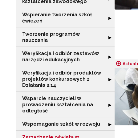
kształcenia zawodowego
Wspieranie tworzenia szkół
Rozwiń sekcję "
▶
ćwiczeń
Tworzenie programów
Rozwiń sekcję 
▶
nauczania
Weryfikacja i odbiór zestawów
Rozwiń sekcję "
▶
narzędzi edukacyjnych
Aktual
Weryfikacja i odbiór produktów
projektów konkursowych z
Rozwiń sekcję "
▶
Działania 2.14
Wsparcie nauczycieli w
prowadzeniu kształcenia na
Rozwiń sekcję "
▶
odległość
Wspomaganie szkół w rozwoju
Rozwiń sekcję 
▶
Zarządzanie oświatą w