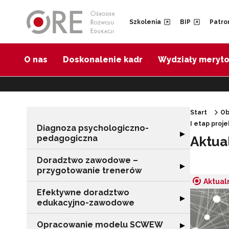
Przejdź do Nawigacji
Przejdź do stopki
Przejdź do treści artykułu
Szkolenia
BIP
Patro
O nas
Doskonalenie kadr
Wydziały meryt
Start
Ob
I etap proj
Diagnoza psychologiczno-
Rozwiń sekcję 
▶
pedagogiczna
Aktua
Doradztwo zawodowe –
Rozwiń sekcję 
▶
przygotowanie trenerów
Aktual
Efektywne doradztwo
Rozwiń sekcję 
▶
edukacyjno-zawodowe
Opracowanie modelu SCWEW
Rozwiń sekcję
▶