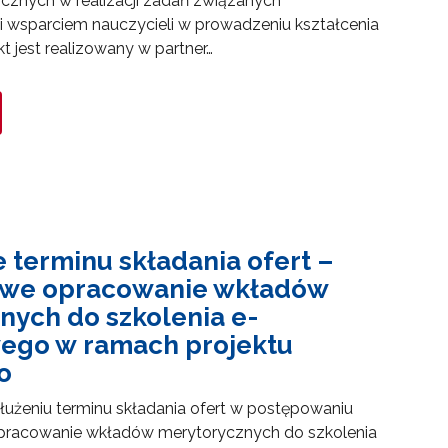
gicznych w realizacji zadań związanych
 wsparciem nauczycieli w prowadzeniu kształcenia
kt jest realizowany w partner…
 terminu składania ofert –
we opracowanie wkładów
go"
nych do szkolenia e-
ego w ramach projektu
o
III"
użeniu terminu składania ofert w postępowaniu
racowanie wkładów merytorycznych do szkolenia