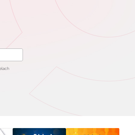
elach