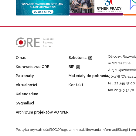
Ośrodek Rozwoju
O nas
Szkolenia
w Warszawie
Kierownictwo ORE
BIP
Aleje Ujazdowsk
Patronaty
Materiały do pobrania
00-478 Warsza
tel. 22 345 37 00
Aktualności
Kontakt
fax 22 345 37 70
Kalendarium
Sygnaliści
Archiwum projektów PO WER
Polityka prywatności
RODO
Regulamin publikowania informacji
Skargi i wn