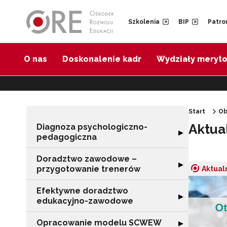
Przejdź do Nawigacji
Przejdź do stopki
Przejdź do treści artykułu
Szkolenia
BIP
Patro
O nas
Doskonalenie kadr
Wydziały meryt
Start
Ob
Aktua
Diagnoza psychologiczno-
Rozwiń sekcję 
▶
pedagogiczna
Doradztwo zawodowe –
Rozwiń sekcję 
▶
przygotowanie trenerów
Aktual
Efektywne doradztwo
Rozwiń sekcję 
▶
edukacyjno-zawodowe
Opracowanie modelu SCWEW
Rozwiń sekcję
▶