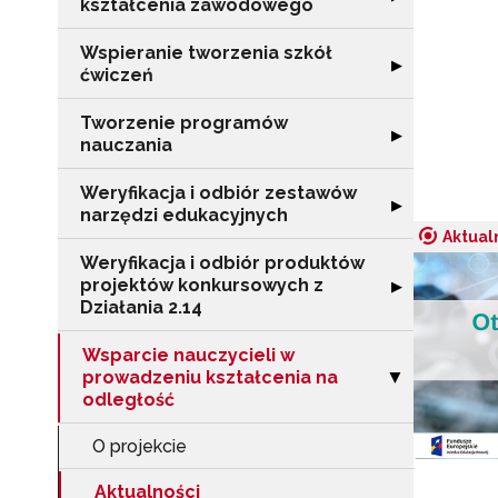
kształcenia zawodowego
Wspieranie tworzenia szkół
Rozwiń sekcję "
▶
ćwiczeń
Tworzenie programów
Rozwiń sekcję 
▶
nauczania
Weryfikacja i odbiór zestawów
Rozwiń sekcję "
▶
narzędzi edukacyjnych
Aktual
Weryfikacja i odbiór produktów
projektów konkursowych z
Rozwiń sekcję "
▶
Działania 2.14
Wsparcie nauczycieli w
prowadzeniu kształcenia na
Zwiń sekcję "Ws
▶
odległość
O projekcie
Aktualności