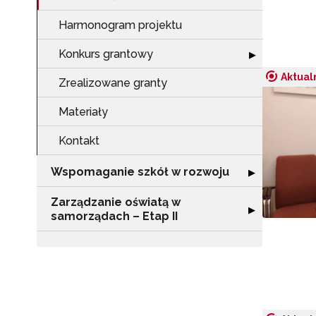
Harmonogram projektu
Konkurs grantowy
Rozwiń sekcję 
▶
Aktual
Zrealizowane granty
Materiały
Kontakt
Wspomaganie szkół w rozwoju
Rozwiń sekcję 
▶
Zarządzanie oświatą w
Rozwiń sekcję "
▶
samorządach – Etap II