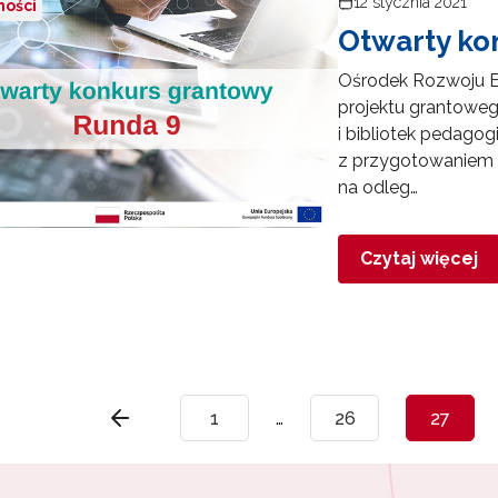
12 stycznia 2021
ności
Otwarty ko
Ośrodek Rozwoju E
projektu grantoweg
i bibliotek pedago
z przygotowaniem i
na odleg…
Czytaj więcej
1
…
26
27