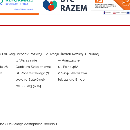
 Edukacji
Ośrodek Rozwoju Edukacji
Ośrodek Rozwoju Edukacji
w Warszawie
w Warszawie
ie 28
Centrum Szkoleniowe
ul. Polna 46A
wa
ul. Paderewskiego 77
00-644 Warszawa
05-070 Sulejówek
tel. 22 570 83 00
tel. 22 783 37 84
ioski
Deklaracja dostępności serwisu