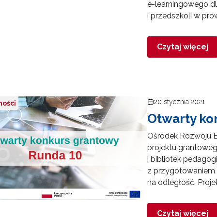
e-learningowego dl
i przedszkoli w pro
Wspieranie tworzenia szkół ćwiczeń"
Czytaj więcej
"Tworzenie programów nauczania"
Weryfikacja i odbiór zestawów narzędzi edukacyjnych"
20 stycznia 2021
ności
Otwarty ko
Weryfikacja i odbiór produktów projektów konkursowych z Działania 2.14"
Ośrodek Rozwoju E
projektu grantoweg
i bibliotek pedago
parcie nauczycieli w prowadzeniu kształcenia na odległość"
z przygotowaniem i
na odległość. Proje
Czytaj więcej