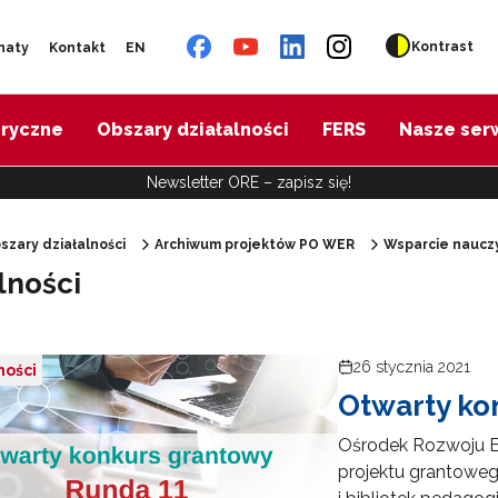
Kontrast
naty
Kontakt
EN
oryczne
Obszary działalności
FERS
Nasze ser
Newsletter ORE – zapisz się!
szary działalności
Archiwum projektów PO WER
Wsparcie nauczy
lności
"Diagnoza psychologiczno-pedagogiczna"
"Doradztwo zawodowe – przygotowanie trenerów"
26 stycznia 2021
ności
Otwarty ko
"Efektywne doradztwo edukacyjno-zawodowe"
Ośrodek Rozwoju E
projektu grantoweg
 "Opracowanie modelu SCWEW"