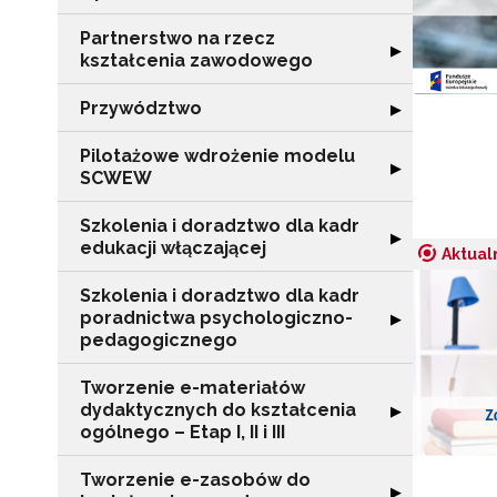
Partnerstwo na rzecz
Rozwiń sekcję "
▶
kształcenia zawodowego
Przywództwo
Rozwiń sekcję 
▶
Pilotażowe wdrożenie modelu
Rozwiń sekcję 
▶
SCWEW
Szkolenia i doradztwo dla kadr
Rozwiń sekcję "S
▶
edukacji włączającej
Aktual
Szkolenia i doradztwo dla kadr
poradnictwa psychologiczno-
Rozwiń sekcję "
▶
pedagogicznego
Tworzenie e-materiałów
dydaktycznych do kształcenia
Rozwiń sekcję "T
▶
ogólnego – Etap I, II i III
Tworzenie e-zasobów do
Rozwiń sekcję 
▶