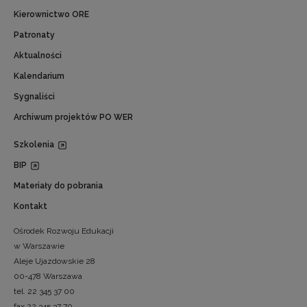
Kierownictwo ORE
Patronaty
Aktualności
Kalendarium
Sygnaliści
Archiwum projektów PO WER
Szkolenia
BIP
Materiały do pobrania
Kontakt
Ośrodek Rozwoju Edukacji
w Warszawie
Aleje Ujazdowskie 28
00-478 Warszawa
tel. 22 345 37 00
fax 22 345 37 70