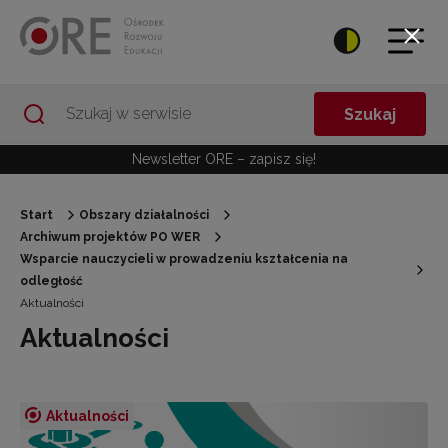
Przejdź do Nawigacji
Przejdź do stopki
Przejdź do treści artykułu
Szukaj
Newsletter ORE – zapisz się!
Start
Obszary działalności
Archiwum projektów PO WER
Wsparcie nauczycieli w prowadzeniu kształcenia na
odległość
Aktualności
Aktualności
Aktualności