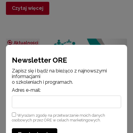
Czytaj więcej
Aktualności
Newsletter ORE
Zapisz się i bądź na bieżąco z najnowszymi
informacjami
o szkoleniach i programach.
Adres e-mail:
24 września 2020
Wyrażam zgodę na przetwarzanie moich danych
Dołącz do zespołu projektu
osobowych przez ORE w celach marketingowych.
Do nowego projektu „Wsparcie placówek doskonalenia