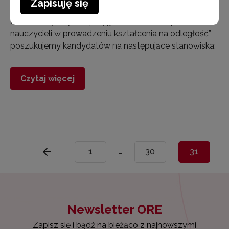
Zapisuję się
nauczycieli i bibliotek pedagogicznych w realizacji
zadań związanych z przygotowaniem i wsparciem
nauczycieli w prowadzeniu kształcenia na odległość”
poszukujemy kandydatów na następujące stanowiska:
Czytaj więcej
1
…
30
31
Newsletter ORE
Zapisz się i bądź na bieżąco z najnowszymi