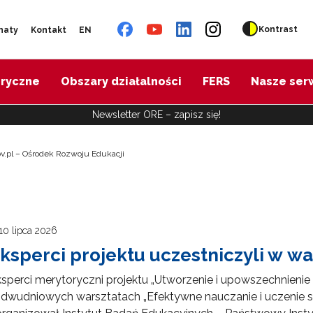
Kontrast
naty
Kontakt
EN
oryczne
Obszary działalności
FERS
Nasze ser
Newsletter ORE – zapisz się!
v.pl – Ośrodek Rozwoju Edukacji
10 lipca 2026
ksperci projektu uczestniczyli w wa
sperci merytoryczni projektu „Utworzenie i upowszechnienie
dwudniowych warsztatach „Efektywne nauczanie i uczenie si