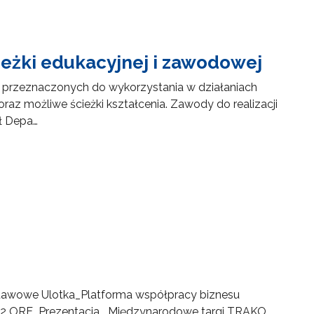
ieżki edukacyjnej i zawodowej
w przeznaczonych do wykorzystania w działaniach
raz możliwe ścieżki kształcenia. Zawody do realizacji
ł Depa…
wowe Ulotka_Platforma współpracy biznesu
 ORE_Prezentacja _Międzynarodowe targi TRAKO