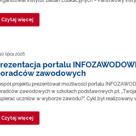
organizował Instytut Badań Edukacyjnych – Państwowy Inst
Czytaj więcej
10 lipca 2026
rezentacja portalu INFOZAWODOWE
oradców zawodowych
espół projektu prezentował możliwości portalu INFOZAWOD
oradców zawodowych w szkołach podstawowych pt. „Twoja pa
spierać uczniów w wyborze zawodu?”. Cykl był realizowany
Czytaj więcej