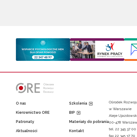
Ośrodek Rozwoju
O nas
Szkolenia
w Warszawie
Kierownictwo ORE
BIP
Aleje Ujazdowsk
Patronaty
Materiały do pobrania
00-478 Warsza
tel. 22 345 37 00
Aktualności
Kontakt
fax 22 345 37 70