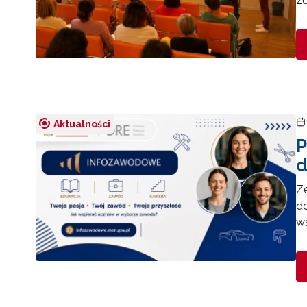
z
Aktualności
P
d
Z
d
w