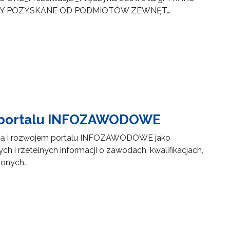
RIAŁY POZYSKANE OD PODMIOTÓW ZEWNĘT…
na portalu INFOZAWODOWE
acją i rozwojem portalu INFOZAWODOWE jako
h i rzetelnych informacji o zawodach, kwalifikacjach,
zonych…