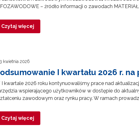
NFOZAWODOWE – źródło informacji o zawodach MATE
ewsletter ORE
Czytaj więcej
isz się i bądź na bieżąco z najnowszymi informacjami
zkoleniach i programach.
es e-mail:
3 kwietnia 2026
yrażam zgodę na przetwarzanie moich danych osobowych przez ORE w
odsumowanie I kwartału 2026 r. 
ach marketingowych.
 I kwartale 2026 roku kontynuowaliśmy prace nad aktualiz
Zapisuję się
rzędzia wspierającego użytkowników w dostępie do aktualnyc
ształceniu zawodowym oraz rynku pracy. W ramach prowad
Czytaj więcej