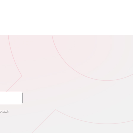
elach