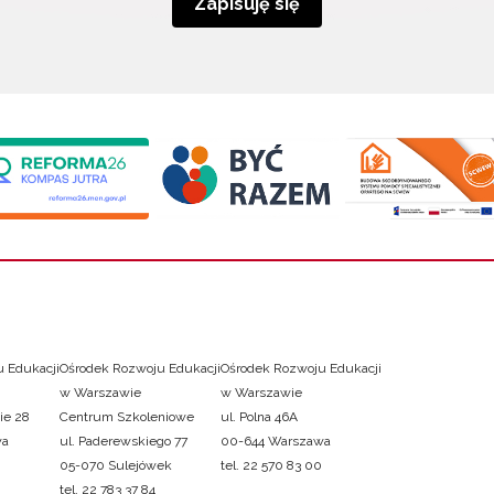
Zapisuję się
 Edukacji
Ośrodek Rozwoju Edukacji
Ośrodek Rozwoju Edukacji
w Warszawie
w Warszawie
ie 28
Centrum Szkoleniowe
ul. Polna 46A
wa
ul. Paderewskiego 77
00-644 Warszawa
05-070 Sulejówek
tel. 22 570 83 00
tel. 22 783 37 84