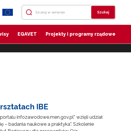
Szukaj
wisy
EQAVET
Projekty i programy rządowe
rsztatach IBE
 portalu infozawodowe.men.gov.pl” wzięli udział
ę – badania naukowe a praktyka”. Szkolenie