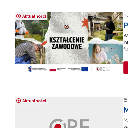
Aktualności
P
W 
in
fi
Aktualności
M
M
z