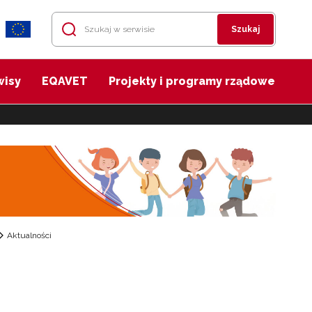
Szukaj
wisy
EQAVET
Projekty i programy rządowe
Aktualności