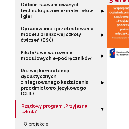
Aktual
Odbiór zaawansowanych
technologicznie e-materiałów
Rozwiń sekcję "
▶
i gier
Opracowanie i przetestowanie
modelu branżowej szkoły
Rozwiń sekcję "
▶
ćwiczeń (BSĆ)
Pilotażowe wdrożenie
Rozwiń sekcję 
▶
modułowych e-podręczników
Rozwój kompetencji
dydaktycznych
zintegrowanego kształcenia
Rozwiń sekcję 
▶
przedmiotowo-językowego
(CLIL)
Rządowy program „Przyjazna
Zwiń sekcję "Rz
▶
szkoła”
O projekcie