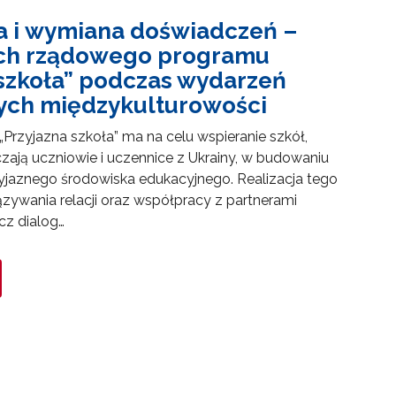
 i wymiana doświadczeń –
ach rządowego programu
 szkoła” podczas wydarzeń
ch międzykulturowości
rzyjazna szkoła” ma na celu wspieranie szkół,
zają uczniowie i uczennice z Ukrainy, w budowaniu
yjaznego środowiska edukacyjnego. Realizacja tego
ywania relacji oraz współpracy z partnerami
cz dialog…
towo-językowego (CLIL)"