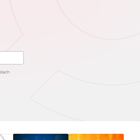
elach