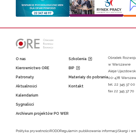
Ośrodek Rozwoju
O nas
Szkolenia
w Warszawie
Kierownictwo ORE
BIP
Aleje Ujazdowsk
Patronaty
Materiały do pobrania
00-478 Warsza
tel. 22 345 37 00
Aktualności
Kontakt
fax 22 345 37 70
Kalendarium
Sygnaliści
Archiwum projektów PO WER
Polityka prywatności
RODO
Regulamin publikowania informacji
Skargi i wn