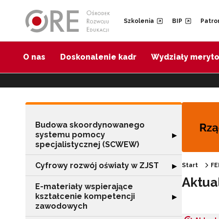
Przejdź do Nawigacji
Przejdź do stopki
Przejdź do treści artykułu
Szkolenia
BIP
Patro
O nas
Doskonalenie kadr
Wydziały meryt
Budowa skoordynowanego
systemu pomocy
Rozwiń sekcję 
▶
specjalistycznej (SCWEW)
Cyfrowy rozwój oświaty w ZJST
Rozwiń sekcję "
▶
Start
FE
Aktua
E-materiały wspierające
kształcenie kompetencji
Rozwiń sekcję "
▶
zawodowych