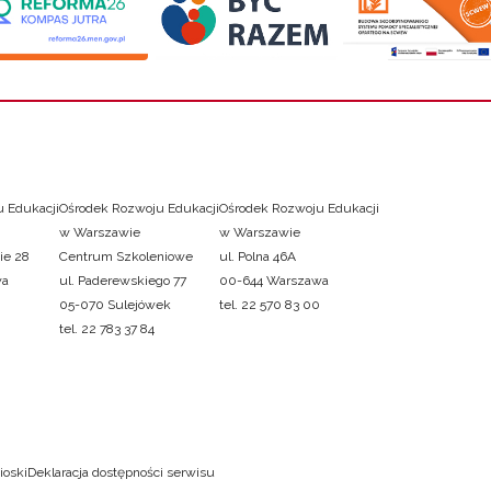
 Edukacji
Ośrodek Rozwoju Edukacji
Ośrodek Rozwoju Edukacji
w Warszawie
w Warszawie
ie 28
Centrum Szkoleniowe
ul. Polna 46A
wa
ul. Paderewskiego 77
00-644 Warszawa
05-070 Sulejówek
tel. 22 570 83 00
tel. 22 783 37 84
ioski
Deklaracja dostępności serwisu