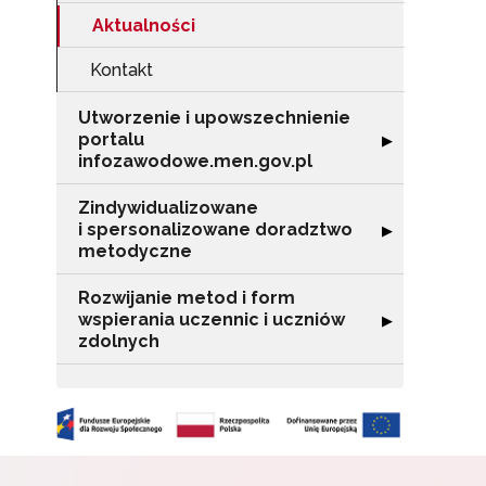
Aktualności
Kontakt
Utworzenie i upowszechnienie
portalu
Rozwiń sekcję "
▶
infozawodowe.men.gov.pl
Zindywidualizowane
N
i spersonalizowane doradztwo
Rozwiń sekcję 
▶
metodyczne
Zap
o s
Rozwijanie metod i form
Adr
wspierania uczennic i uczniów
Rozwiń sekcję "
▶
zdolnych
W
cel