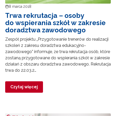
8 marca 2018
Trwa rekrutacja – osoby
do wspierania szkół w zakresie
doradztwa zawodowego
Zespół projektu „Przygotowanie trenerów do realizacji
szkoleń z zakresu doradztwa edukacyjno-
Newsletter ORE
zawodowego” informuje, że trwa rekrutacja osób, które
zostaną przygotowane do wspierania szkół w zakresie
Zapisz się i bądź na bieżąco z najnowszymi
działań z obszaru doradztwa zawodowego. Rekrutacja
informacjami
o szkoleniach i programach.
trwa do 22.03.2…
Adres e-mail:
Czytaj więcej
Wyrażam zgodę na przetwarzanie moich danych
osobowych przez ORE w celach marketingowych.
Zapisuję się