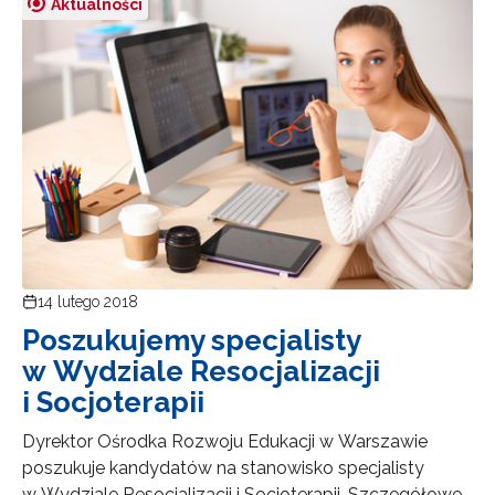
Aktualności
14 lutego 2018
Poszukujemy specjalisty
w Wydziale Resocjalizacji
i Socjoterapii
Dyrektor Ośrodka Rozwoju Edukacji w Warszawie
poszukuje kandydatów na stanowisko specjalisty
w Wydziale Resocjalizacji i Socjoterapii. Szczegółowe