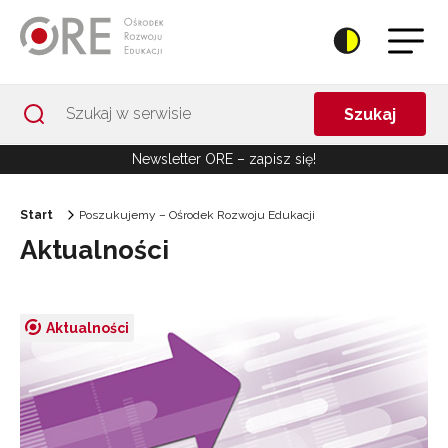
Przejdź do Nawigacji
Przejdź do stopki
Przejdź do treści artykułu
Szukaj
Newsletter ORE – zapisz się!
Start
Poszukujemy – Ośrodek Rozwoju Edukacji
Aktualności
Aktualności