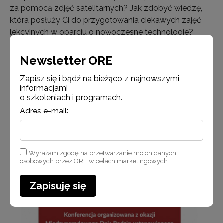
za pomocą zdjęć satelitarnych? Jak zdobyć wiedzę,
która posłuży Ci do przygotowania ciekawych zajęć
lekcyjnych w oparciu o nowoczesne technologie?
Zapisz się na bezpłatny kurs online, a zyskasz dostęp
do wart…
Newsletter ORE
Zapisz się i bądź na bieżąco z najnowszymi
informacjami
Czytaj więcej
o szkoleniach i programach.
Adres e-mail:
Aktualności
Wyrażam zgodę na przetwarzanie moich danych
osobowych przez ORE w celach marketingowych.
Zapisuję się