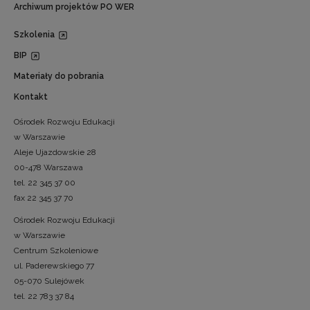
Archiwum projektów PO WER
Szkolenia
BIP
Materiały do pobrania
Kontakt
Ośrodek Rozwoju Edukacji
w Warszawie
Aleje Ujazdowskie 28
00-478 Warszawa
tel. 22 345 37 00
fax 22 345 37 70
Ośrodek Rozwoju Edukacji
w Warszawie
Centrum Szkoleniowe
ul. Paderewskiego 77
05-070 Sulejówek
tel. 22 783 37 84