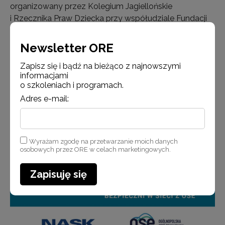
organizowany przez Kolegium Jagiellońskie
i Rzecznika Praw Dziecka przy współudziale Fundacji
Życie. Wydarzenie objęte jest patronatem Ministra
Edukacji i…
Newsletter ORE
Zapisz się i bądź na bieżąco z najnowszymi
Czytaj więcej
informacjami
o szkoleniach i programach.
Adres e-mail:
Aktualności
Wyrażam zgodę na przetwarzanie moich danych
osobowych przez ORE w celach marketingowych.
Zapisuję się