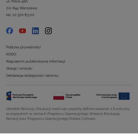
ul. Polna 46A
00-644 Warszawa
tel. 22 570 83 00
Polityka prywatności
RODO
Regulamin publikowania informacji
Skargi i wnioski
Deklaracja dostępności serwisu
Ośrodek Rozwoju Edukacji realizuje projekty dofinansowane z funduszy
europejskich w ramach Programu Operacyjnego Wiedza Edukacja
Rozwój oraz Programu Operacyjnego Polska Cyfrowa