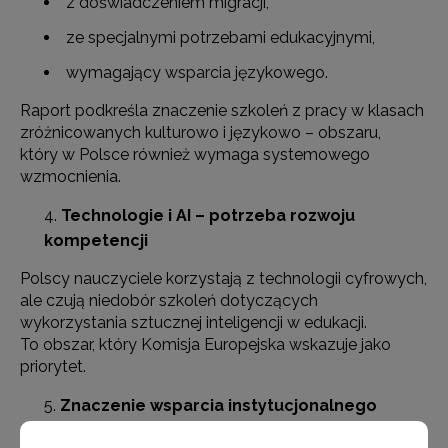
z doświadczeniem migracji,
ze specjalnymi potrzebami edukacyjnymi,
wymagający wsparcia językowego.
Raport podkreśla znaczenie szkoleń z pracy w klasach
zróżnicowanych kulturowo i językowo – obszaru,
który w Polsce również wymaga systemowego
wzmocnienia.
Technologie i AI – potrzeba rozwoju
kompetencji
Polscy nauczyciele korzystają z technologii cyfrowych,
ale czują niedobór szkoleń dotyczących
wykorzystania sztucznej inteligencji w edukacji.
To obszar, który Komisja Europejska wskazuje jako
priorytet.
Znaczenie wsparcia instytucjonalnego
Raport podkreśla, że skuteczne systemy edukacji