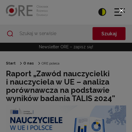
Przejdź do Nawigacji
Przejdź do stopki
Przejdź do treści artykułu
Szukaj
Newsletter ORE – zapisz się!
Start
O nas
ORE poleca
Raport „Zawód nauczycielki
i nauczyciela w UE – analiza
porównawcza na podstawie
wyników badania TALIS 2024”