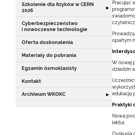
Pracując 
Szkolenie dla fizyków w CERN
Rozwiń sekcję "
▶
programow
2026
świadomość
czytelnicz
Cyberbezpieczeństwo
i nowoczesne technologie
Prowadząc
opartym na
Oferta doskonalenia
Interdys
Materiały do pobrania
W nowej p
Egzamin ósmoklasisty
dziedzin 
Uczestnicy
Kontakt
wykorzyst
edukację 
Archiwum WKOKC
Rozwiń sekcję
▶
Praktyki 
Nowa pods
lektur.
Dyskusja 