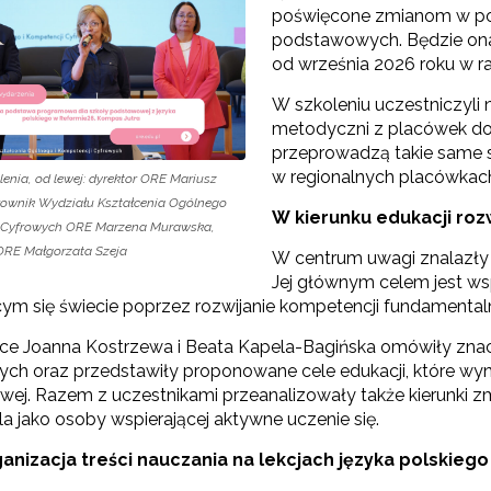
poświęcone zmianom w pod
podstawowych. Będzie ona
od września 2026 roku w 
ojekt Śląsk – historia, kultura, język"
W szkoleniu uczestniczyli 
metodyczni z placówek dos
przeprowadzą takie same sz
rojekt Śląsk Opolski – Serce Polski"
w regionalnych placówkach
lenia, od lewej: dyrektor ORE Mariusz
erownik Wydziału Kształcenia Ogólnego
W kierunku edukacji roz
Edukacja obywatelska"
i Cyfrowych ORE Marzena Murawska,
ORE Małgorzata Szeja
W centrum uwagi znalazły
"Wychowanie fizyczne"
Jej głównym celem jest ws
cym się świecie poprzez rozwijanie kompetencji fundamental
Zmiany w pisowni polskiej"
e Joanna Kostrzewa i Beata Kapela-Bagińska omówiły znac
ch oraz przedstawiły proponowane cele edukacji, które wynik
"Przedmioty matematyczno-przyrodnicze"
ej. Razem z uczestnikami przeanalizowały także kierunki zm
a jako osoby wspierającej aktywne uczenie się.
Szkolenie dla fizyków w CERN 2025"
nizacja treści nauczania na lekcjach języka polskiego