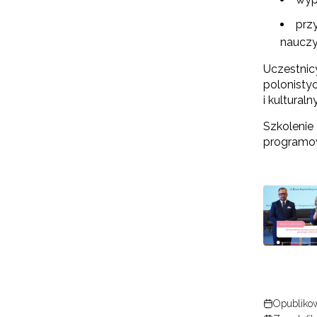
prz
nauczyc
Uczestnicy
polonisty
i kultural
Szkolenie
programow
Opubliko