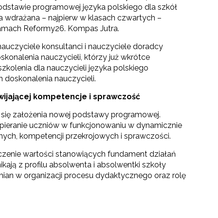
stawie programowej języka polskiego dla szkół
 wdrażana – najpierw w klasach czwartych –
ramach Reformy26. Kompas Jutra.
nauczyciele konsultanci i nauczyciele doradcy
konalenia nauczycieli, którzy już wkrótce
kolenia dla nauczycieli języka polskiego
 doskonalenia nauczycieli.
wijającej kompetencje i sprawczość
 się założenia nowej podstawy programowej.
pieranie uczniów w funkcjonowaniu w dynamicznie
nych, kompetencji przekrojowych i sprawczości.
zenie wartości stanowiących fundament działań
ają z profilu absolwenta i absolwentki szkoły
ian w organizacji procesu dydaktycznego oraz rolę