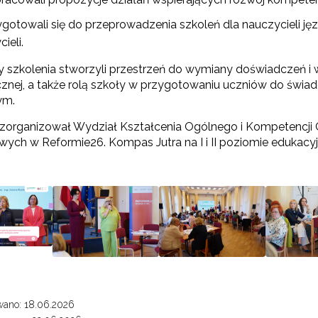
Zapisuję się
ygotowali się do przeprowadzenia szkoleń dla nauczycieli j
ieli.
 szkolenia stworzyli przestrzeń do wymiany doświadczeń i ws
cznej, a także rolą szkoły w przygotowaniu uczniów do św
nym.
 zorganizował Wydział Kształcenia Ogólnego i Kompetencj
ych w Reformie26. Kompas Jutra na I i II poziomie edukacy
wano: 18.06.2026