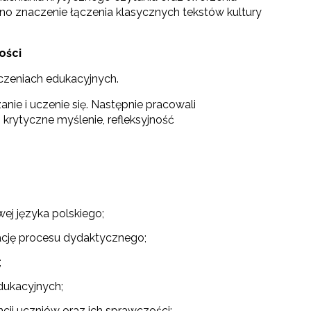
o znaczenie łączenia klasycznych tekstów kultury
ości
dczeniach edukacyjnych.
nie i uczenie się. Następnie pracowali
 krytyczne myślenie, refleksyjność
j języka polskiego;
zację procesu dydaktycznego;
;
dukacyjnych;
ji uczniów oraz ich sprawczości;