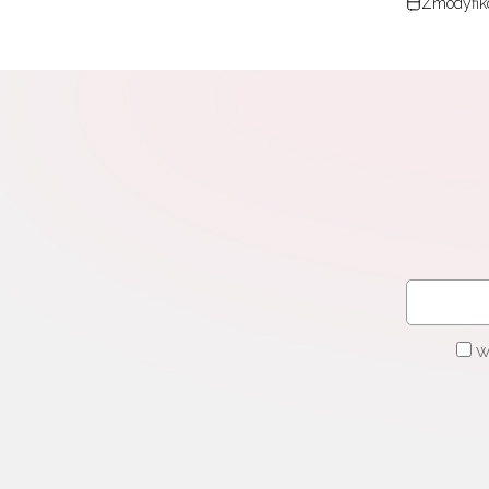
Zmodyfik
W