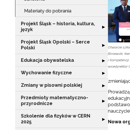
Materiały do pobrania
Projekt Śląsk – historia, kultura,
Rozwiń sekcję "Pr
▶
język
Projekt Śląsk Opolski – Serce
Rozwiń sekcję "P
▶
Polski
Otwarcie szko
Biniewski, ki
Edukacja obywatelska
Rozwiń sekcję "
i Kompetencj
▶
wicedyrektor 
Wychowanie fizyczne
Rozwiń sekcję 
▶
zmieniają
Zmiany w pisowni polskiej
Rozwiń sekcję "
▶
Prowadząc
Przedmioty matematyczno-
edukacyjny
Rozwiń sekcję 
▶
przyrodnicze
podstawow
nauczyciel
Szkolenie dla fizyków w CERN
Rozwiń sekcję "
▶
2025
Nowa orga