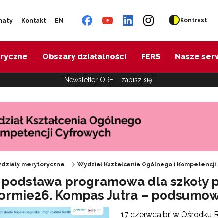
Kontrast
naty
Kontakt
EN
oryczne
Obszary działalności
FERS
Nasze ser
Newsletter ORE – zapisz się!
działy merytoryczne
Wydział Kształcenia Ogólnego i Kompetencji
REFORMA26. KOMPAS JUTRA"
podstawa programowa dla szkoły p
ormie26. Kompas Jutra – podsumow
17 czerwca br. w Ośrodku 