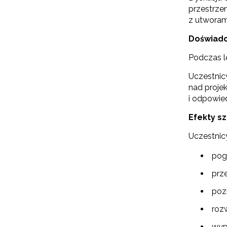
przestrze
z utworam
Doświadc
Podczas l
Uczestnic
nad projek
i odpowie
Efekty sz
N
Uczestnicy
Zap
o s
pog
Adr
prz
poz
roz
W
cel
wyp