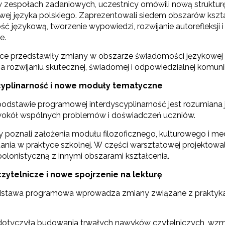
w zespołach zadaniowych, uczestnicy omówili nową struk
Szkolenie dla fizyków w CERN 2026"
ej języka polskiego. Zaprezentowali siedem obszarów kształc
 językową, tworzenie wypowiedzi, rozwijanie autorefleksji i
e.
e przedstawiły zmiany w obszarze świadomości językowej o
 rozwijaniu skutecznej, świadomej i odpowiedzialnej komunik
cyplinarność i nowe moduły tematyczne
odstawie programowej interdyscyplinarność jest rozumiana j
wokół wspólnych problemów i doświadczeń uczniów.
 poznali założenia modułu filozoficznego, kulturowego i med
ania w praktyce szkolnej. W części warsztatowej projektowal
polonistyczną z innymi obszarami kształcenia.
 "Archiwum WKOKC"
czytelnicze i nowe spojrzenie na lekturę
tawa programowa wprowadza zmiany związane z praktykam
dotyczyła budowania trwałych nawyków czytelniczych, wzma