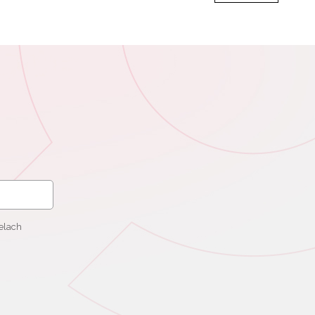
elach