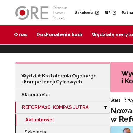
Przejdź do Nawigacji
Przejdź do stopki
Przejdź do treści artykułu
Szkolenia
BIP
Patro
O nas
Doskonalenie kadr
Wydziały meryt
Wydział Kształcenia Ogólnego
i Kompetencji Cyfrowych
Aktualności
Start
Wy
REFORMA26. KOMPAS JUTRA
Zwiń sekcję "
▶
Nowa 
w Ref
Aktualności
Szkolenia