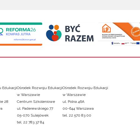
 Edukacji
Ośrodek Rozwoju Edukacji
Ośrodek Rozwoju Edukacji
w Warszawie
w Warszawie
ie 28
Centrum Szkoleniowe
ul. Polna 46A
wa
ul. Paderewskiego 77
00-644 Warszawa
05-070 Sulejówek
tel. 22 570 83 00
tel. 22 783 37 84