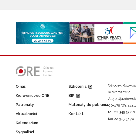
Ośrodek Rozwoju
O nas
Szkolenia
w Warszawie
Kierownictwo ORE
BIP
Aleje Ujazdowsk
Patronaty
Materiały do pobrania
00-478 Warsza
tel. 22 345 37 00
Aktualności
Kontakt
fax 22 345 37 70
Kalendarium
Sygnaliści