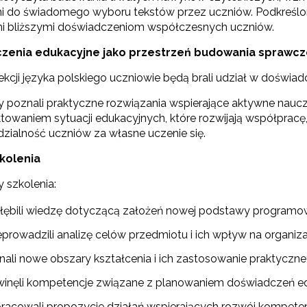
ni do świadomego wyboru tekstów przez uczniów. Podkreślon
i bliższymi doświadczeniom współczesnych uczniów.
zenia edukacyjne jako przestrzeń budowania sprawcz
ekcji języka polskiego uczniowie będą brali udział w doświa
y poznali praktyczne rozwiązania wspierające aktywne naucza
towaniem sytuacji edukacyjnych, które rozwijają współpracę,
dzialność uczniów za własne uczenie się.
kolenia
ewsletter ORE
 szkolenia:
isz się i bądź na bieżąco z najnowszymi informacjami
zkoleniach i programach.
łębili wiedzę dotyczącą założeń nowej podstawy programowe
es e-mail:
eprowadzili analizę celów przedmiotu i ich wpływ na organi
nali nowe obszary kształcenia i ich zastosowanie praktyczne
winęli kompetencje związane z planowaniem doświadczeń e
yrażam zgodę na przetwarzanie moich danych osobowych przez ORE w
ach marketingowych.
racowali propozycje działań wspierających rozwój kompetenc