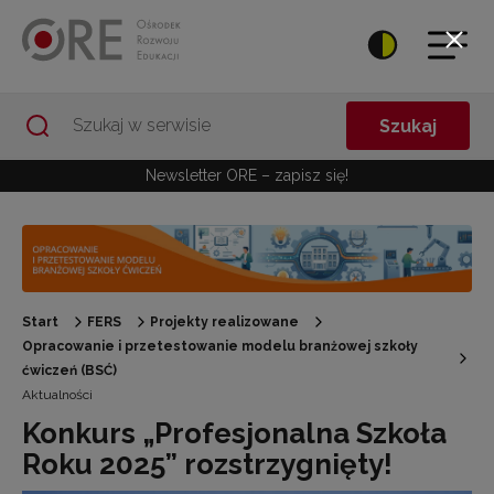
Przejdź do Nawigacji
Przejdź do stopki
Przejdź do treści artykułu
Szukaj
Newsletter ORE – zapisz się!
Start
FERS
Projekty realizowane
Opracowanie i przetestowanie modelu branżowej szkoły
ćwiczeń (BSĆ)
Aktualności
Konkurs „Profesjonalna Szkoła
Roku 2025” rozstrzygnięty!