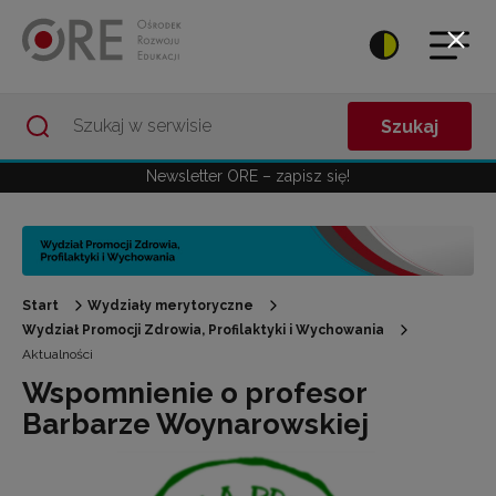
Przejdź do Nawigacji
Przejdź do stopki
Przejdź do treści artykułu
Szukaj
Newsletter ORE – zapisz się!
Start
Wydziały merytoryczne
Wydział Promocji Zdrowia, Profilaktyki i Wychowania
Aktualności
Wspomnienie o profesor
Barbarze Woynarowskiej